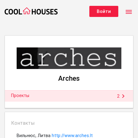
dehaze
Войти
Arches
chevron_right
Проекты
2
Контакты
Вильнюс, Литва
http://www.arches.lt