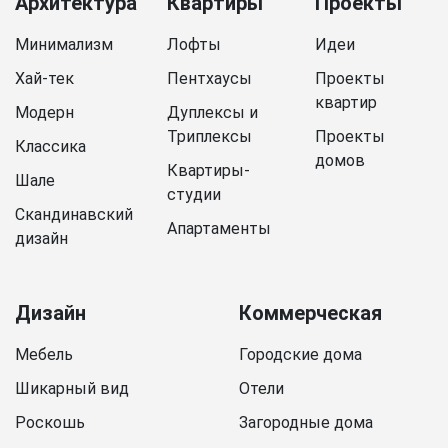
Архитектура
Квартиры
Проекты
Минимализм
Лофты
Идеи
Хай-тек
Пентхаусы
Проекты
квартир
Модерн
Дуплексы и
Триплексы
Проекты
Классика
домов
Квартиры-
Шале
студии
Скандинавский
Апартаменты
дизайн
Дизайн
Коммерческая
Мебель
Городские дома
Шикарный вид
Отели
Роскошь
Загородные дома