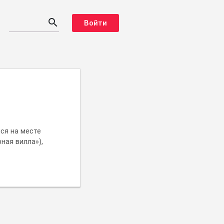
search
Войти
ся на месте
рная вилла»),