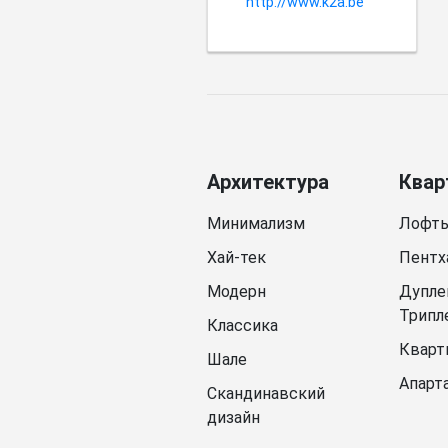
http://www.k2a.be
Архитектура
Квар
Минимализм
Лофт
Хай-тек
Пентх
Модерн
Дупле
Трипл
Классика
Кварт
Шале
Апарт
Скандинавский
дизайн