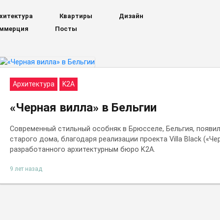
хитектура
Квартиры
Дизайн
ммерция
Посты
Архитектура
K2A
«Черная вилла» в Бельгии
Современный стильный особняк в Брюсселе, Бельгия, появил
старого дома, благодаря реализации проекта Villa Black («Че
разработанного архитектурным бюро K2A.
9 лет назад