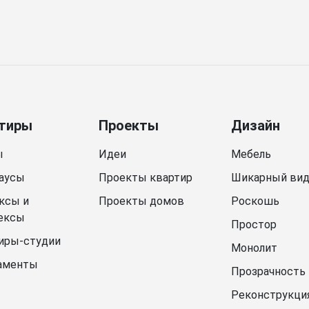
тиры
Проекты
Дизайн
ы
Идеи
Мебель
аусы
Проекты квартир
Шикарный ви
ксы и
Проекты домов
Роскошь
ексы
Простор
иры-студии
Монолит
аменты
Прозрачность
Реконструкци