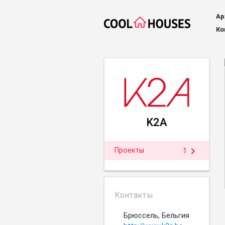
Ар
Ко
K2A
chevron_right
Проекты
1
Контакты
Брюссель, Бельгия