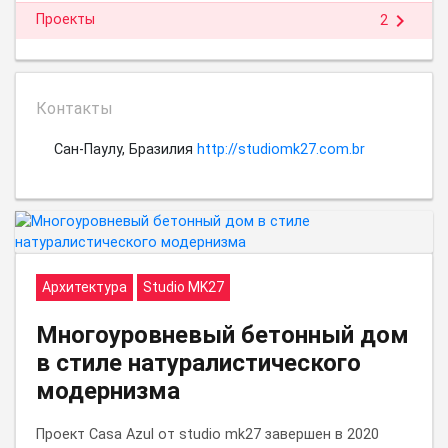
chevron_right
Проекты
2
Контакты
Сан-Паулу, Бразилия
http://studiomk27.com.br
Архитектура
Studio MK27
Многоуровневый бетонный дом
в стиле натуралистического
модернизма
Проект Casa Azul от studio mk27 завершен в 2020