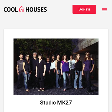
dehaze
Войти
Studio MK27