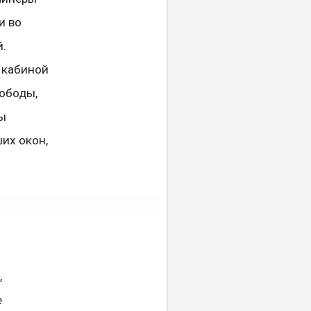
и во
й.
 кабиной
вободы,
ы
их окон,
,
е