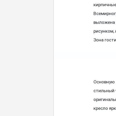
кирпичные
Всемирног
выложена 
рисунком,
Зона гост
Основную 
стильный 
оригиналь
кресло яр