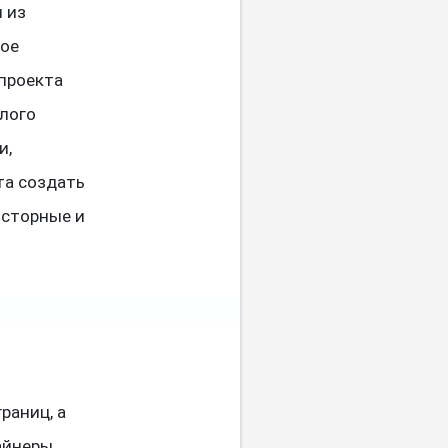
 из
вое
проекта
тлого
и,
та создать
осторные и
раниц, а
зайнеры