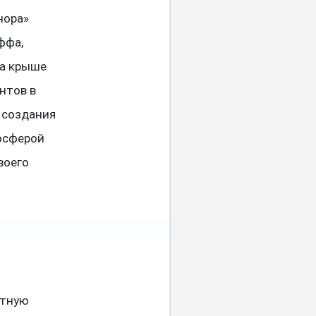
нора»
Яффа,
на крыше
нтов в
 создания
осферой
воего
утную