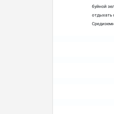
буйной зе
отдыхать 
Средиземн