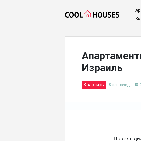
Ар
Ко
Апартаменты
Израиль
Квартиры
5 лет назад
comment
Проект ди