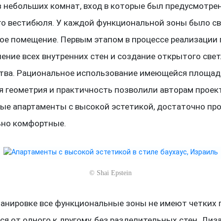
з небольших комнат, вход в которые был предусмотрен
о вестибюля. У каждой функциональной зоны было с
ое помещение. Первым этапом в процессе реализации 
ление всех внутренних стен и создание открытого све
тва. Рациональное использование имеющейся площад
я геометрия и практичность позволили авторам проек
ые апартаменты с высокой эстетикой, достаточно пр
но комфортные.
©
Shai Epstein
ланировке все функциональные зоны не имеют четких г
ся от одного к другому, без разделительных стен. Ди