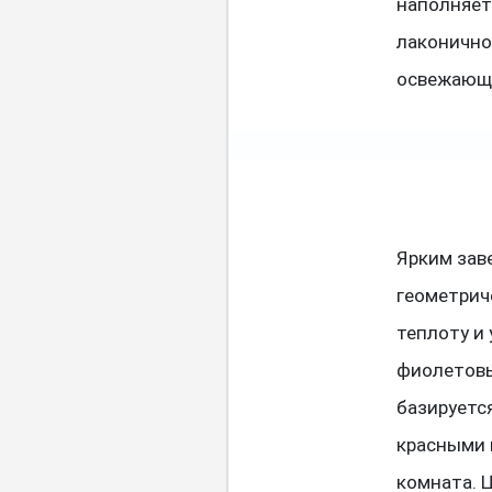
наполняет
лаконично
освежающи
Ярким зав
геометрич
теплоту и
фиолетовы
базируетс
красными 
комната. Ц