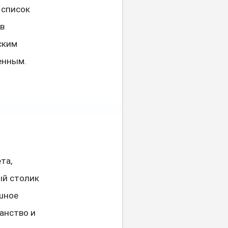
 список
ов
ским
енным.
та,
ый столик
шное
анство и