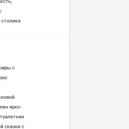
ость,
с
 столика.
овры с
ную
оловой
лен ярко-
туалетная
й сказки с