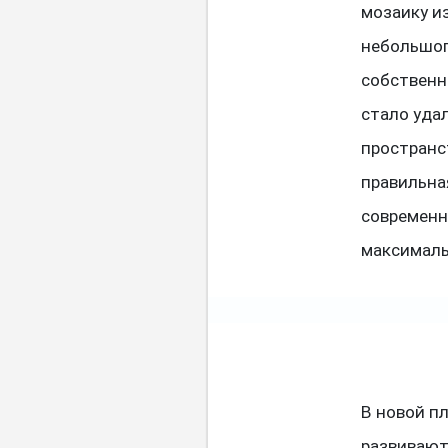
мозаику и
небольшог
собственн
стало уда
пространс
правильна
современн
максималь
В новой п
развивают