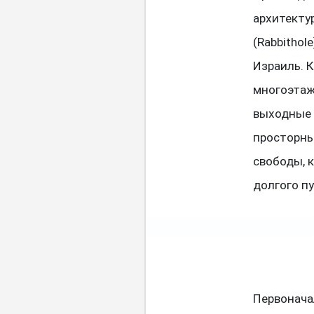
архитекту
(Rabbithol
Израиль. 
многоэтаж
выходные 
просторны
свободы, 
долгого п
Первонача