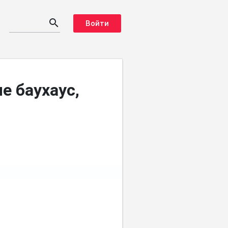
search
Войти
е баухаус,