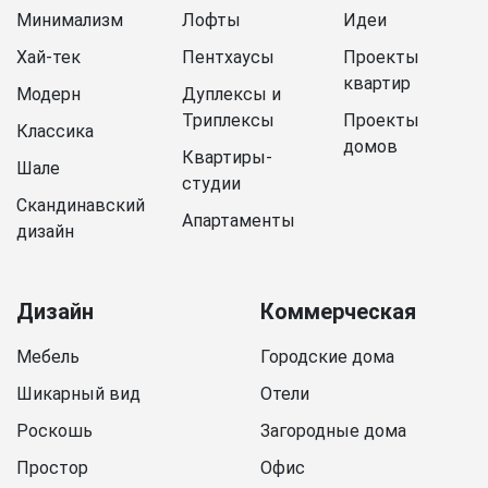
Минимализм
Лофты
Идеи
Хай-тек
Пентхаусы
Проекты
квартир
Модерн
Дуплексы и
Триплексы
Проекты
Классика
домов
Квартиры-
Шале
студии
Скандинавский
Апартаменты
дизайн
Дизайн
Коммерческая
Мебель
Городские дома
Шикарный вид
Отели
Роскошь
Загородные дома
Простор
Офис