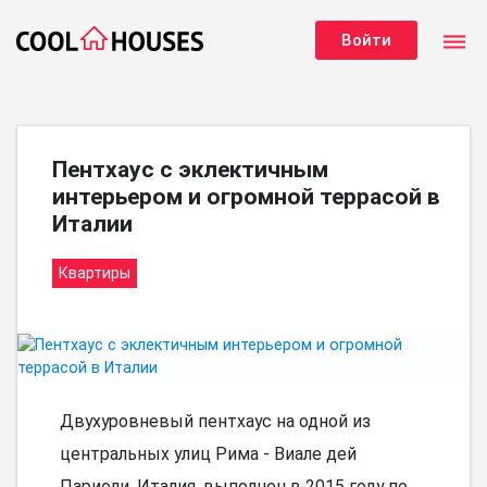
dehaze
Войти
Пентхаус с эклектичным
интерьером и огромной террасой в
Италии
Квартиры
Двухуровневый пентхаус на одной из
центральных улиц Рима - Виале дей
Париоли, Италия, выполнен в 2015 году по