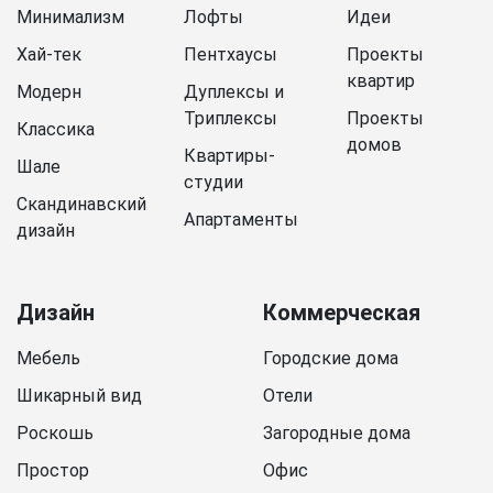
Минимализм
Лофты
Идеи
Хай-тек
Пентхаусы
Проекты
квартир
Модерн
Дуплексы и
Триплексы
Проекты
Классика
домов
Квартиры-
Шале
студии
Скандинавский
Апартаменты
дизайн
Дизайн
Коммерческая
Мебель
Городские дома
Шикарный вид
Отели
Роскошь
Загородные дома
Простор
Офис