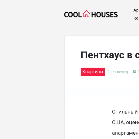
Ар
Ко
Пентхаус в
Квартиры
9 лет назад
comment
Стильный 
США, оцен
апартамен