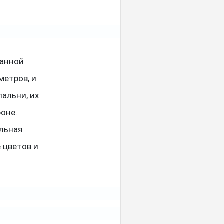
ванной
метров, и
пальни, их
роне.
льная
 цветов и