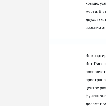
крыше, ус
места. В 
двухэтажн
верхние э
Из кварти
Ист-Ривер
позволяет
пространс
центре ра
функциона
делает по