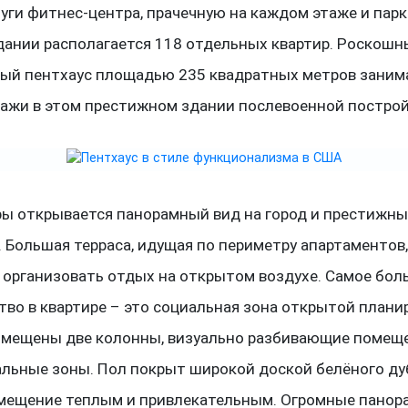
луги фитнес-центра, прачечную на каждом этаже и пар
здании располагается 118 отдельных квартир. Роскош
ый пентхаус площадью 235 квадратных метров заним
тажи в этом престижном здании послевоенной построй
ры открывается панорамный вид на город и престижны
. Большая терраса, идущая по периметру апартаментов
 организовать отдых на открытом воздухе. Самое бол
тво в квартире – это социальная зона открытой планир
змещены две колонны, визуально разбивающие помещ
льные зоны. Пол покрыт широкой доской белёного дуб
мещение теплым и привлекательным. Огромные пано