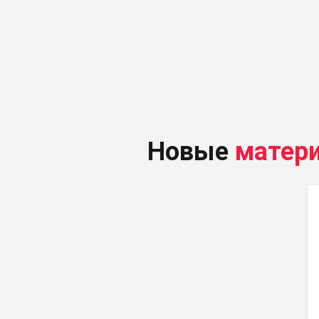
Новые
матер