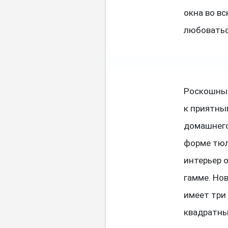
окна во вс
любоватьс
Роскошный
к приятны
домашнего
форме тюл
интерьер 
гамме. Но
имеет три
квадратны