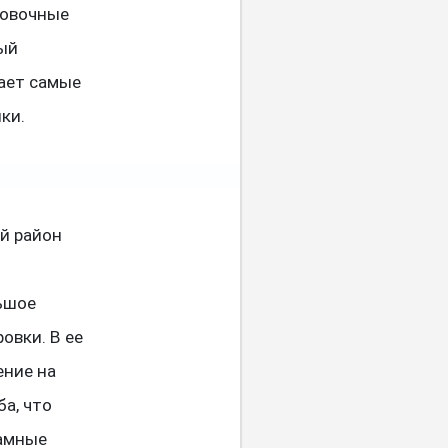
ковочные
ный
ает самые
ки.
й район
,
ьшое
овки. В ее
ение на
а, что
рамные