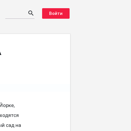
search
Войти
А
Йорке,
аходятся
ый сад на