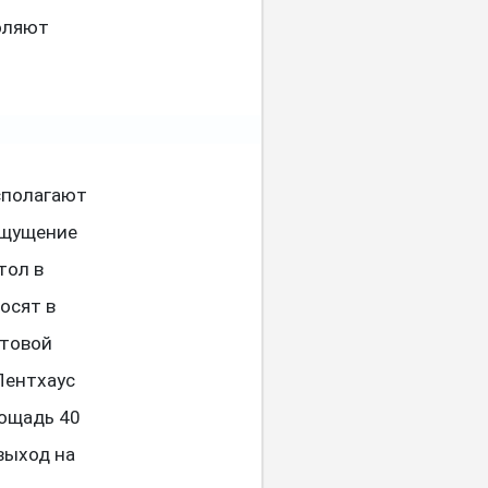
воляют
сполагают
ощущение
тол в
осят в
етовой
Пентхаус
лощадь 40
выход на