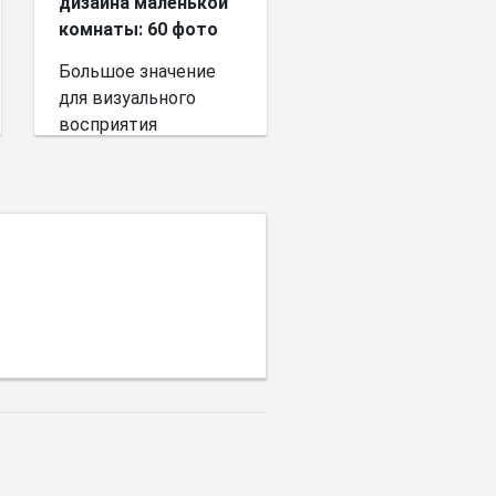
дизайна маленькой
комнаты: 60 фото
Большое значение
для визуального
восприятия
пространства имеет
выбор цветовой
палитры.