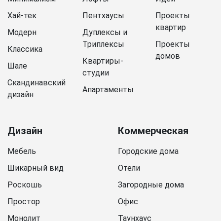
Хай-тек
Пентхаусы
Проекты
квартир
Модерн
Дуплексы и
Триплексы
Проекты
Классика
домов
Квартиры-
Шале
студии
Скандинавский
Апартаменты
дизайн
Дизайн
Коммерческая
Мебель
Городские дома
Шикарный вид
Отели
Роскошь
Загородные дома
Простор
Офис
Монолит
Таунхаус