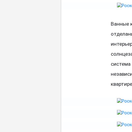
Ванные 
отделан
интерьер
солнцез
система
независ
квартире