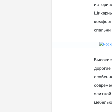
историче
Шикарны
комфорто
спальни 
Высокие
дорогие
особенн
совреме
элитной
мебелью 