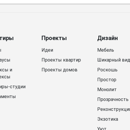
тиры
Проекты
Дизайн
ы
Идеи
Мебель
аусы
Проекты квартир
Шикарный ви
ксы и
Проекты домов
Роскошь
ексы
Простор
иры-студии
Монолит
аменты
Прозрачность
Реконструкци
Экзотика
Уют