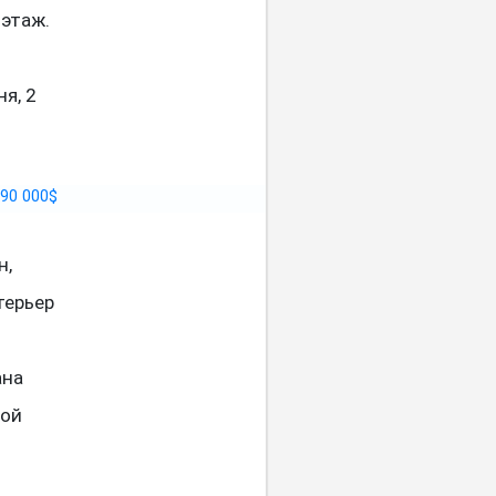
 этаж.
я, 2
н,
терьер
ана
кой