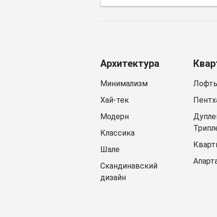
Архитектура
Квар
Минимализм
Лофт
Хай-тек
Пентх
Модерн
Дупле
Трипл
Классика
Кварт
Шале
Апарт
Скандинавский
дизайн