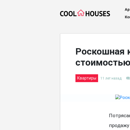
Ар
Ко
Роскошная 
стоимостью 
Квартиры
11 лет назад
comment
Потряса
продажу 