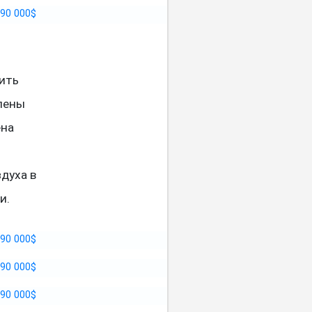
ить
влены
ена
духа в
и.