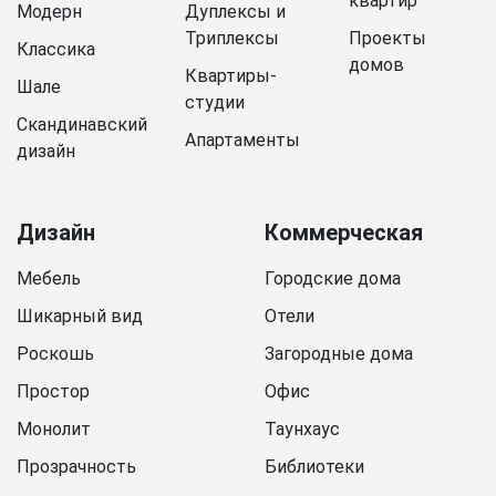
квартир
Модерн
Дуплексы и
Триплексы
Проекты
Классика
домов
Квартиры-
Шале
студии
Скандинавский
Апартаменты
дизайн
Дизайн
Коммерческая
Мебель
Городские дома
Шикарный вид
Отели
Роскошь
Загородные дома
Простор
Офис
Монолит
Таунхаус
Прозрачность
Библиотеки