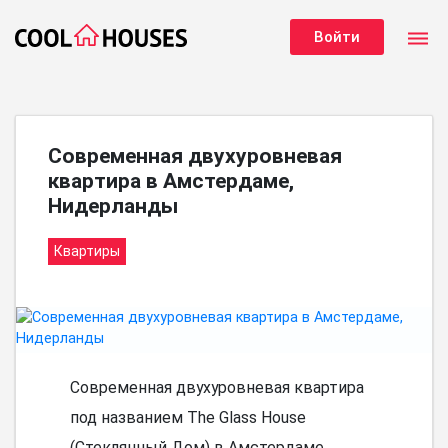
dehaze
Войти
Современная двухуровневая
квартира в Амстердаме,
Нидерланды
Квартиры
Современная двухуровневая квартира
под названием The Glass House
(Стеклянный Дом) в Амстердаме,