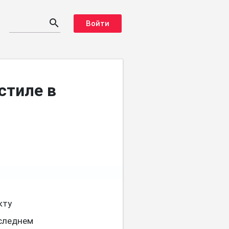
search
Войти
стиле в
кту
оследнем