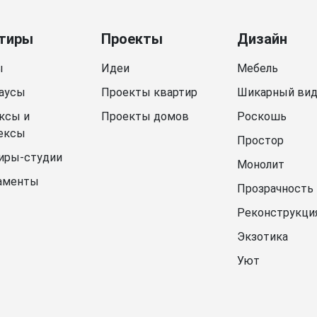
тиры
Проекты
Дизайн
ы
Идеи
Мебель
аусы
Проекты квартир
Шикарный ви
ксы и
Проекты домов
Роскошь
ексы
Простор
иры-студии
Монолит
аменты
Прозрачность
Реконструкци
Экзотика
Уют