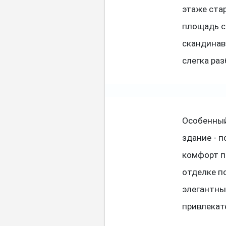
этаже стар
площадь с
скандинав
слегка ра
Особенный
здание - 
комфорт п
отделке п
элегантны
привлекат