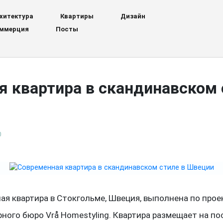
хитектура
Квартиры
Дизайн
ммерция
Посты
 квартира в скандинавском 
0
ая квартира в Стокгольме, Швеция, выполнена по прое
рного бюро Vrå Homestyling. Квартира размещает на п