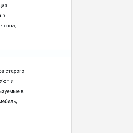
щая
 в
 тона,
ра старого
 Уют и
ьзуемые в
мебель,