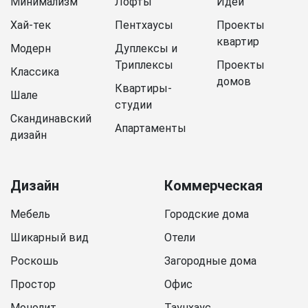
Минимализм
Лофты
Идеи
Хай-тек
Пентхаусы
Проекты
квартир
Модерн
Дуплексы и
Триплексы
Проекты
Классика
домов
Квартиры-
Шале
студии
Скандинавский
Апартаменты
дизайн
Дизайн
Коммерческая
Мебель
Городские дома
Шикарный вид
Отели
Роскошь
Загородные дома
Простор
Офис
Монолит
Таунхаус