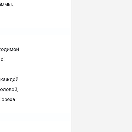
аммы,
бходимой
но
 каждой
толовой,
 ореха.