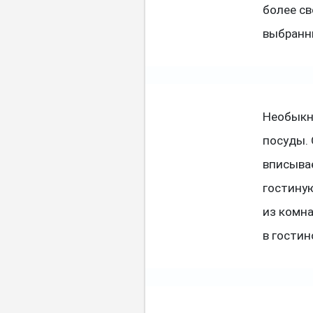
более св
выбранн
Необыкн
посуды.
вписывае
гостину
из комна
в гостин