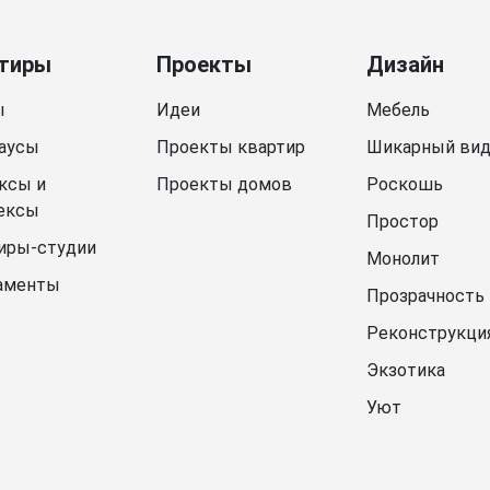
тиры
Проекты
Дизайн
ы
Идеи
Мебель
аусы
Проекты квартир
Шикарный ви
ксы и
Проекты домов
Роскошь
ексы
Простор
иры-студии
Монолит
аменты
Прозрачность
Реконструкци
Экзотика
Уют