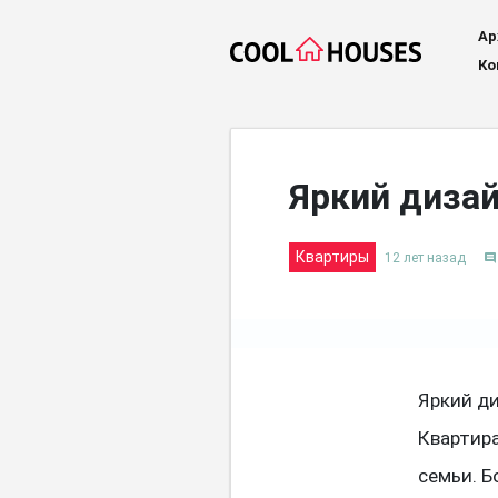
Ар
Ко
Яркий дизай
Квартиры
12 лет назад
comment
Яркий ди
Квартир
семьи. Б