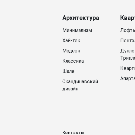
Архитектура
Квар
Минимализм
Лофт
Хай-тек
Пентх
Модерн
Дупле
Трипл
Классика
Кварт
Шале
Апарт
Скандинавский
дизайн
Контакты