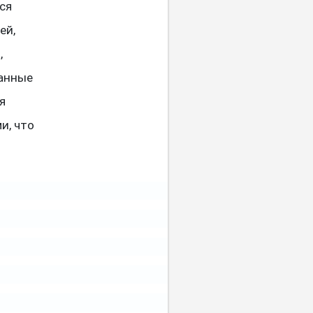
ся
ей,
,
ранные
я
и, что