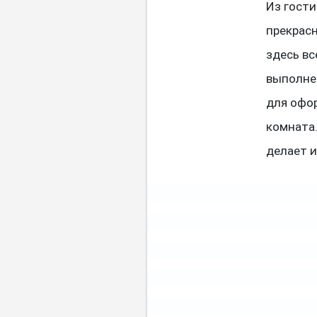
Из гости
прекрасн
здесь вс
выполне
для офо
комната
делает 