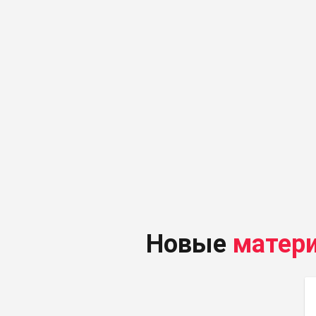
Новые
матер