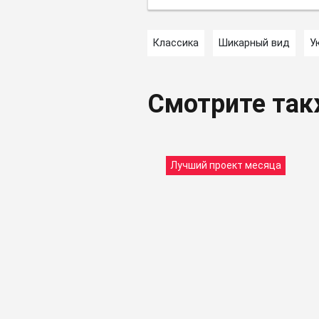
Классика
Шикарный вид
У
Смотрите та
Лучший проект месяца