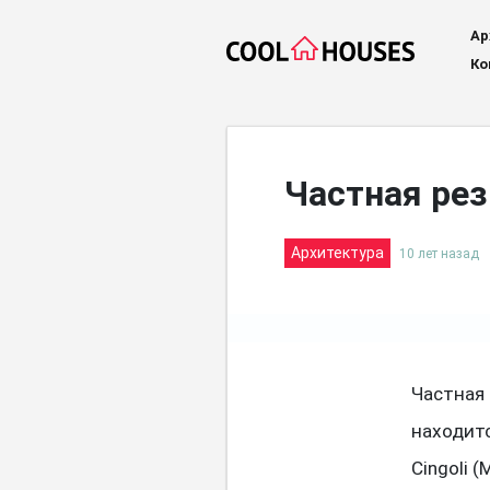
Ар
Ко
Частная рез
Архитектура
10 лет назад
Частная 
находитс
Cingoli 