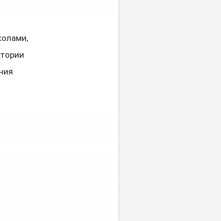
колами,
стории
ния