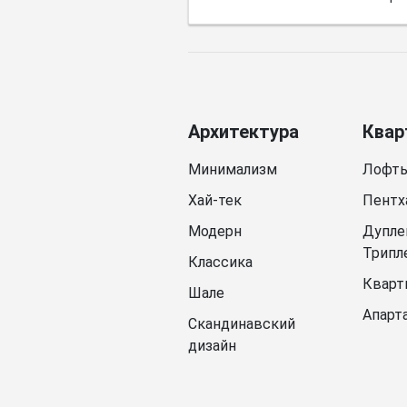
Архитектура
Квар
Минимализм
Лофт
Хай-тек
Пентх
Модерн
Дупле
Трипл
Классика
Кварт
Шале
Апарт
Скандинавский
дизайн