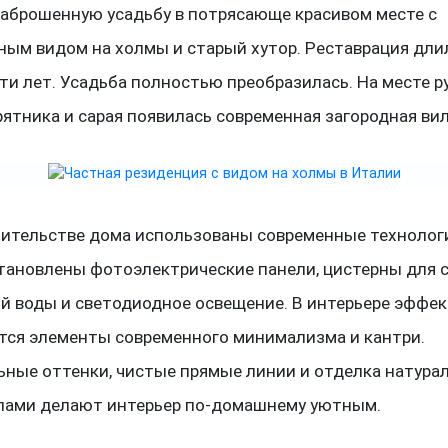
заброшенную усадьбу в потрясающе красивом месте с
ным видом на холмы и старый хутор. Реставрация дли
ти лет. Усадьба полностью преобразилась. На месте р
рятника и сарая появилась современная загородная вил
оительстве дома использованы современные технологи
становлены фотоэлектрические панели, цистерны для 
й воды и светодиодное освещение. В интерьере эффе
тся элементы современного минимализма и кантри.
ьные оттенки, чистые прямые линии и отделка натур
лами делают интерьер по-домашнему уютным.