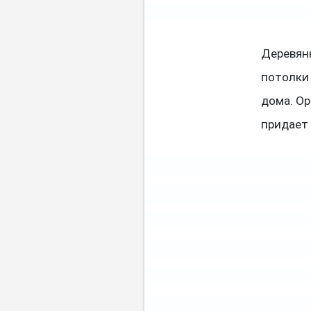
Деревян
потолки
дома. О
придает