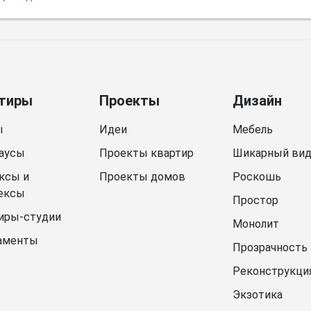
тиры
Проекты
Дизайн
ы
Идеи
Мебель
аусы
Проекты квартир
Шикарный ви
ксы и
Проекты домов
Роскошь
ексы
Простор
иры-студии
Монолит
аменты
Прозрачность
Реконструкци
Экзотика