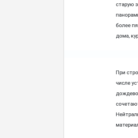
старую 
панорам
более пя
дома, ку
При стр
числе у
дождево
сочетаю
Нейтрал
материа