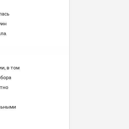
лась
уин
ла.
и, в том
сбора
ктно
альными