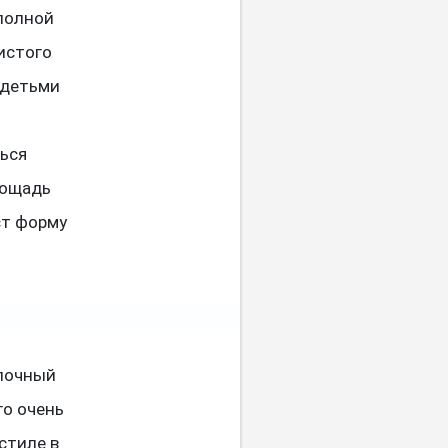
 полной
истого
 детьми
ться
лощадь
ст форму
лочный
го очень
стиле в