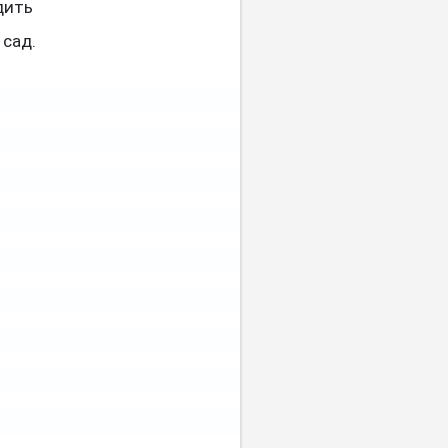
дить
 сад.