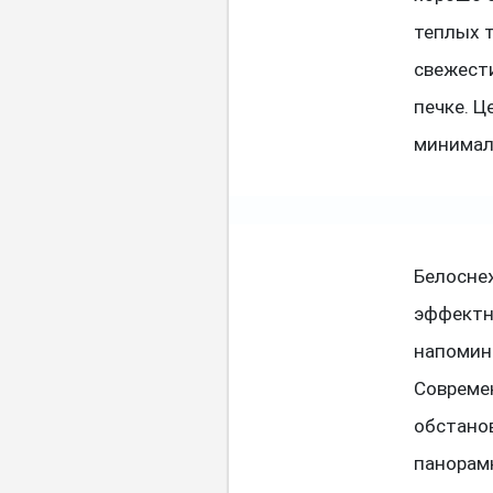
теплых 
свежести
печке. Ц
минимал
Белосне
эффектн
напомин
Современ
обстано
панорамн