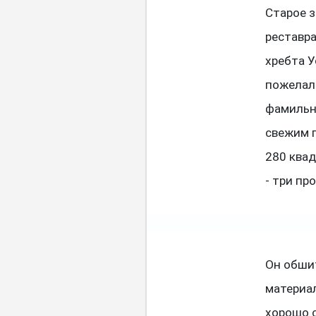
Старое з
реставра
хребта У
пожелала
фамильно
свежим 
280 ква
- три п
Он обши
материал
хорошо с