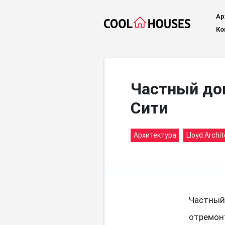
Ар
Ко
Частный дом
Сити
Архитектура
Lloyd Archi
Частный 
отремонт