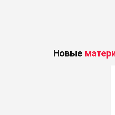
Новые
матер