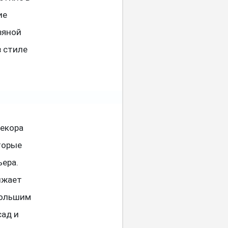
ие
вяной
в стиле
декора
торые
ера.
ижает
большим
сад и