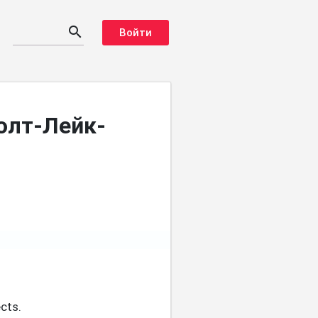
search
Войти
олт-Лейк-
cts.