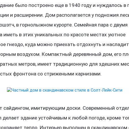
дание было построено еще в 1940 году и нуждалось в
ции и расширении. Дом располагается у подножия лес
ошэтч, в горнолыжном курорте. Семейная пара с двумя
 иметь в этих уникальных по красоте местах уютное
е гнездо, куда можно приехать отдохнуть и наслади
горным воздухом. Компактный деревянный дом, его п
дратных метров, имеет традиционную для здешних ме
ростых фронтона со стрижеными карнизами.
т сайдингом, имитирующим доски. Современный отде
 делает здание устойчивым к любой погоде, кроме то
охраняет тепло. Интерьер выполнен в скандинавском 