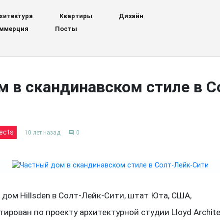
хитектура
Квартиры
Дизайн
ммерция
Посты
 в скандинавском стиле в С
tects
10 лет назад
0
comment
дом Hillsden в Солт-Лейк-Сити, штат Юта, США,
ирован по проекту архитектурной студии Lloyd Archite