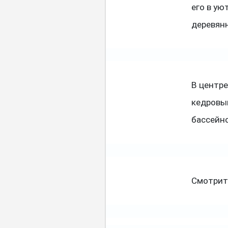
его в ую
деревя
В центре
кедровы
бассейно
Смотрит