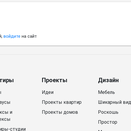
й,
войдите
на сайт
тиры
Проекты
Дизайн
ы
Идеи
Мебель
аусы
Проекты квартир
Шикарный ви
ксы и
Проекты домов
Роскошь
ексы
Простор
иры-студии