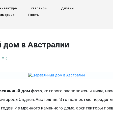
хитектура
Квартиры
Дизайн
ммерция
Посты
 дом в Австралии
0
comment
ревянный дом фото
, которого расположены ниже, нах
пригорода Сиднея, Австралия. Это полностью передел
 годов. Из мрачного каменного дома, архитекторы пре