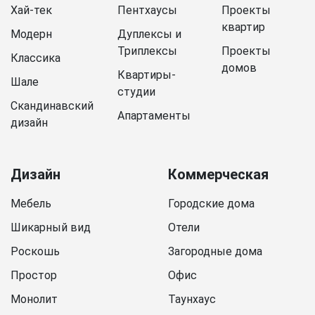
Хай-тек
Пентхаусы
Проекты
квартир
Модерн
Дуплексы и
Триплексы
Проекты
Классика
домов
Квартиры-
Шале
студии
Скандинавский
Апартаменты
дизайн
Дизайн
Коммерческая
Мебель
Городские дома
Шикарный вид
Отели
Роскошь
Загородные дома
Простор
Офис
Монолит
Таунхаус