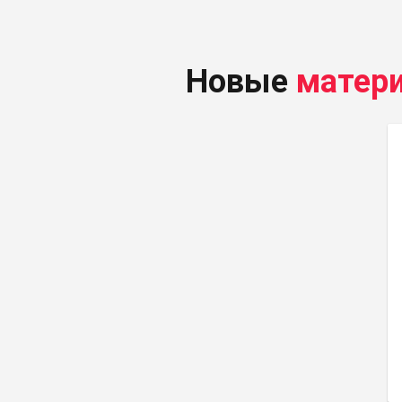
Новые
матер