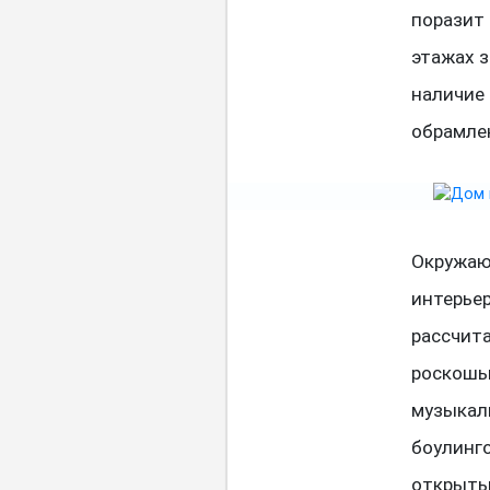
поразит
этажах 
наличие 
обрамле
Окружаю
интерье
рассчит
роскошь
музыкаль
боулинго
открыты