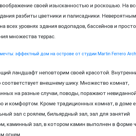
 воображение своей изысканностью и роскошью. На вс
здания разбиты цветники и палисадники. Невероятным
на всех уровнях здания водопадов, бассейнов и прост
ния множества террас.
щий ландшафт неповторим своей красотой. Внутренн
р соответствует внешнему шику. Множество комнат,
анных на разные случаи, поводы, поражают невиданно
ю и комфортом. Кроме традиционных комнат, в доме е
ный зал с роялем, бильярдный зал, зал для занятий
м, каминный зал, в котором камин выполнен в форме 
м огнем.