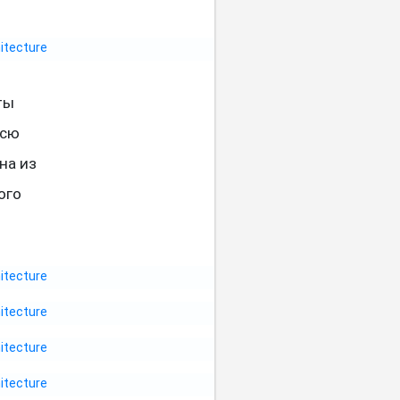
ты
всю
на из
ого