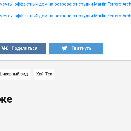
Шикарный вид
Хай-Тек
кже