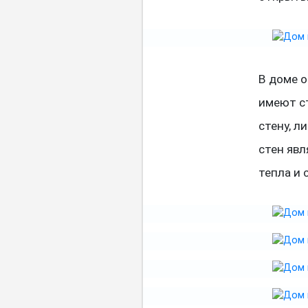
В доме 
имеют с
стену, л
стен явл
тепла и 