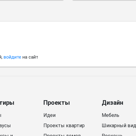
небольшого
пространства.
й,
войдите
на сайт
тиры
Проекты
Дизайн
ы
Идеи
Мебель
аусы
Проекты квартир
Шикарный ви
ксы и
Проекты домов
Роскошь