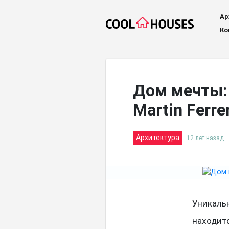
Ар
Ко
Дом мечты:
Martin Ferre
Архитектура
12 лет назад
Уникаль
находит