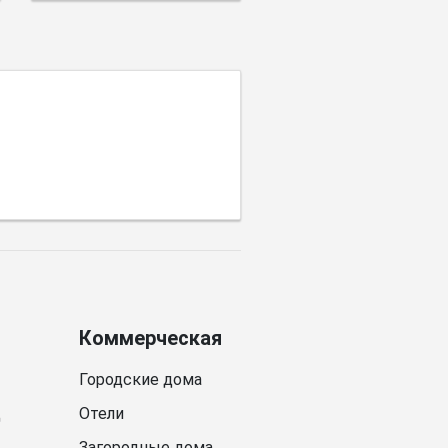
пространства имеет
выбор цветовой
палитры.
Коммерческая
Городские дома
д
Отели
Загородные дома