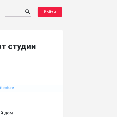
search
Войти
т студии
и
ый дом