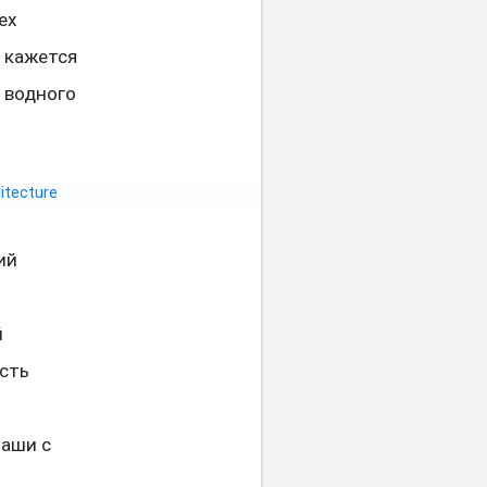
ех
 кажется
о водного
ий
й
сть
чаши с