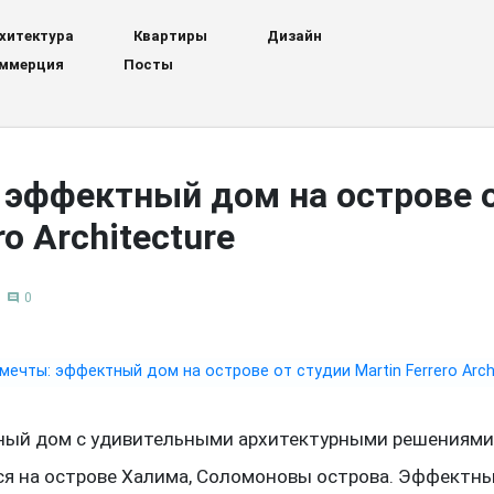
хитектура
Квартиры
Дизайн
ммерция
Посты
 эффектный дом на острове о
ro Architecture
0
comment
ный дом с удивительными архитектурными решениям
ся на острове Халима, Соломоновы острова. Эффектн