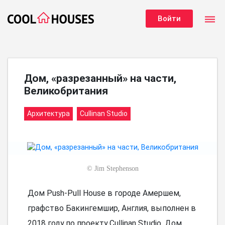
dehaze
Войти
Дом, «разрезанный» на части,
Великобритания
Архитектура
Cullinan Studio
©
Jim Stephenson
Дом Push-Pull House в городе Амершем,
графство Бакингемшир, Англия, выполнен в
2018 году по проекту Cullinan Studio. Дом