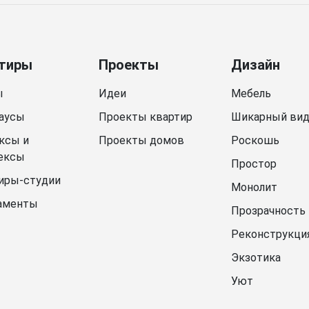
тиры
Проекты
Дизайн
ы
Идеи
Мебель
аусы
Проекты квартир
Шикарный ви
ксы и
Проекты домов
Роскошь
ексы
Простор
иры-студии
Монолит
аменты
Прозрачность
Реконструкци
Экзотика
Уют