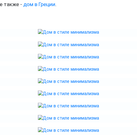
е также -
дом в Греции
.