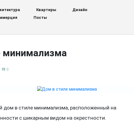
хитектура
Квартиры
Дизайн
ммерция
Посты
е минимализма
0
comment
й дом в стиле минимализма, расположенный на
нности с шикарным видом на окрестности.