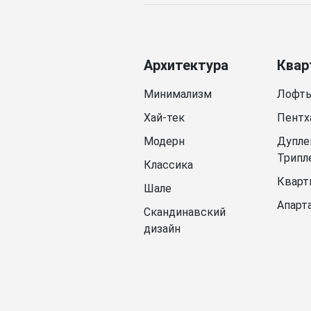
Архитектура
Квар
Минимализм
Лофт
Хай-тек
Пентх
Модерн
Дупле
Трипл
Классика
Кварт
Шале
Апарт
Скандинавский
дизайн