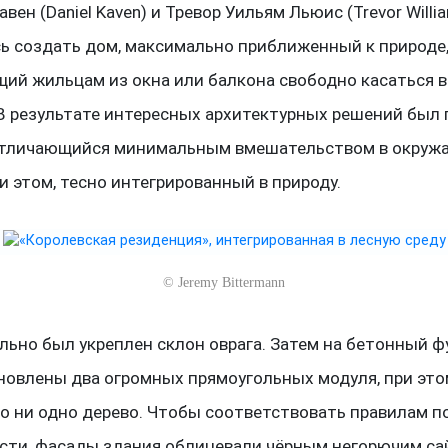
вен (Daniel Kaven) и Тревор Уильям Льюис (Trevor Willia
ь создать дом, максимально приближенный к природе
ий жильцам из окна или балкона свободно касаться 
 В результате интересных архитектурных решений был
отличающийся минимальным вмешательством в окру
ри этом, тесно интегрированный в природу.
©
Jeremy Bittermann
льно был укреплен склон оврага. Затем на бетонный 
новлены два огромных прямоугольных модуля, при этом
о ни одно дерево. Чтобы соответствовать правилам 
сти, фасады здания облицевали чёрным негорючим с