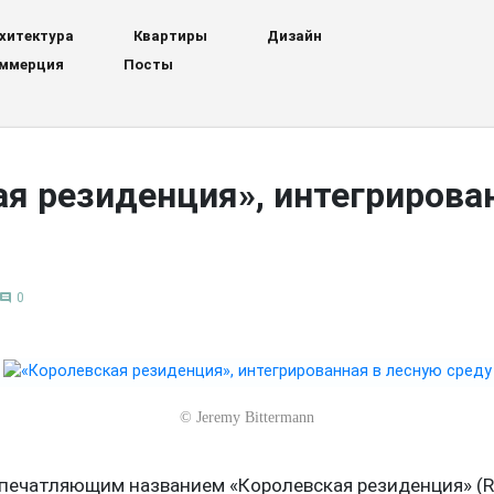
хитектура
Квартиры
Дизайн
ммерция
Посты
я резиденция», интегрирова
0
comment
©
Jeremy Bittermann
впечатляющим названием «Королевская резиденция» (R