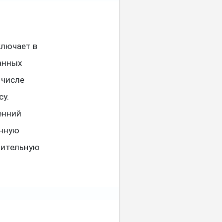
ключает в
ванных
 числе
су.
енний
енную
нительную