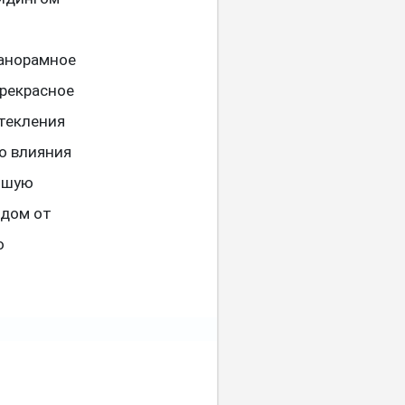
панорамное
рекрасное
стекления
го влияния
льшую
 дом от
ю