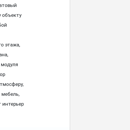
матовый
у объекту
бой
я
о этажа,
ана,
 модуля
бор
тмосферу,
 мебель,
т интерьер