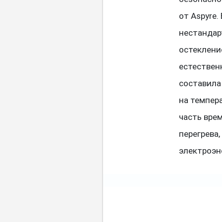
от Aspyre
нестандар
остеклени
естествен
составила
на темпер
часть вре
перегрева,
электроэн