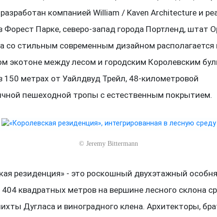
 разработан компанией William / Kaven Architecture и р
в Форест Парке, северо-запад города Портленд, штат О
а со стильным современным дизайном располагается 
м экотоне между лесом и городским Королевским бул
в 150 метрах от Уайлдвуд Трейл, 48-километровой
ичной пешеходной тропы с естественным покрытием.
©
Jeremy Bittermann
кая резиденция» - это роскошный двухэтажный особн
404 квадратных метров на вершине лесного склона с
пихты Дугласа и виноградного клена. Архитекторы, бра