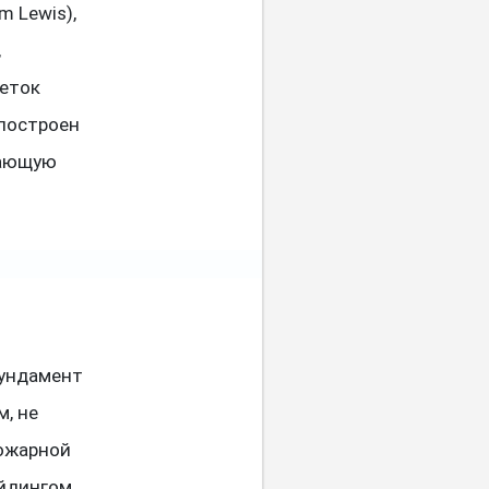
m Lewis),
,
веток
 построен
жающую
фундамент
, не
пожарной
айдингом