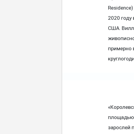
Residence)
2020 году 
США. Вилл
живописно
примерно 
круглогод
«Королевс
площадью 
зарослей 