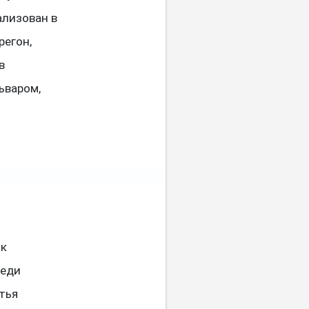
еализован в
регон,
в
ьваром,
як
реди
тья