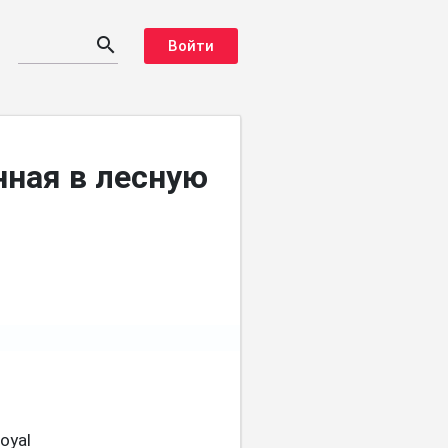
search
Войти
нная в лесную
oyal