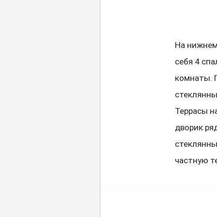
На нижнем
себя 4 спа
комнаты. 
стеклянны
Террасы н
дворик ря
стеклянны
частную те