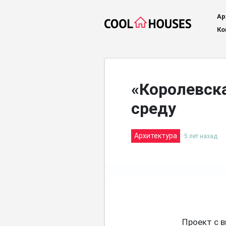
Ар
Ко
«Королевска
среду
Архитектура
5 лет назад
Проект с 