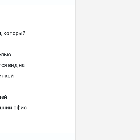
н, который
елью
тся вид на
инкой
ней
ашний офис