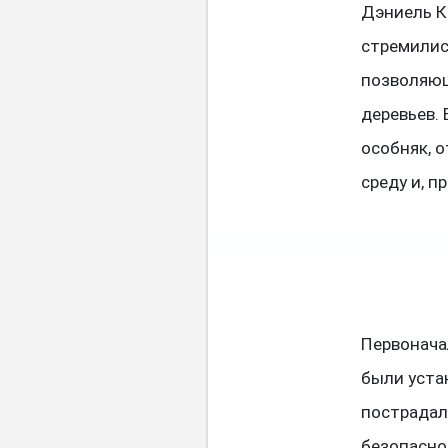
Дэниель Ка
стремилис
позволяющ
деревьев.
особняк, 
среду и, п
Первонача
были уста
пострадал
безопасно