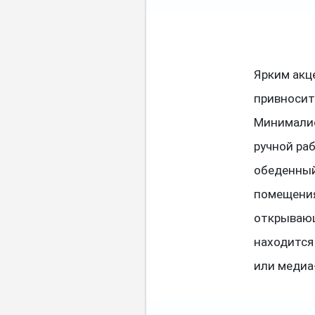
Ярким акц
привносит
Минималис
ручной ра
обеденный
помещения
открывающ
находится
или медиа