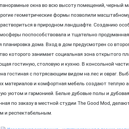
панорамные окна во всю высоту помещений, черный 
трогие геометрические формы позволили масштабном
 раствориться в природном ландшафте. Созданию осо
мосферы поспособствовала и тщательно продуманна
я планировка дома. Вход в дом предусмотрен со второг
тво которого занимает социальная зона открытого пл
щая гостиную, столовую и кухню. В консольной части
на гостиная с потрясающим видом на лес и овраг. Вы
х материалов и комфортная мебель создают теплую а
ую уютом и гармонией. Белые дубовые полы и дубовая
нная по заказу в местной студии The Good Mod, делаю
м и респектабельным.