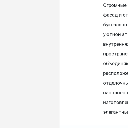
Огромные 
фасад и с
буквально
уютной ат
внутрення
пространс
объединяю
расположе
отделочны
наполненн
изготовле
элегантны