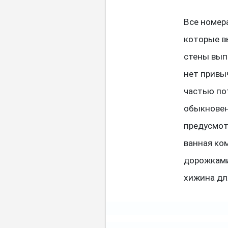
Все номера
которые в
стены вып
нет привы
частью по
обыкновен
предусмот
ванная ко
дорожками
хижина дл