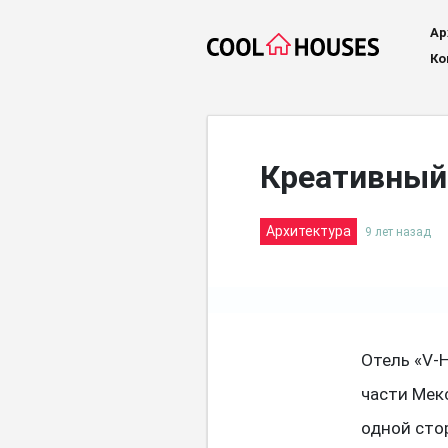
Ар
Ко
Креативный
Архитектура
9 лет назад
Отель «V-
части Мек
одной сто