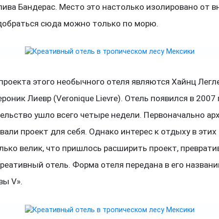
лива Бандерас. Место это настолько изолировано от 
 добраться сюда можно только по морю.
проекта этого необычного отеля являются Хайнц Легле
Вероник Лиевр (Veronique Lievre). Отель появился в 2007 г
тельство ушло всего четыре недели. Первоначально а
вали проект для себя. Однако интерес к отдыху в этих
лько велик, что пришлось расширить проект, преврати
реативный отель. Форма отеля передана в его названи
вы V».