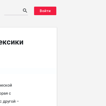
search
Войти
ексики
ческой
орая с
с другой –