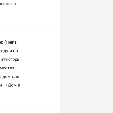
внешнего
р (Heinz
оду, и на
рхитекторы
 местах
в дом для
и - «Дом в