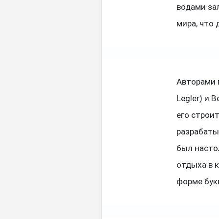
водами за
мира, что
Авторами 
Legler) и 
его строи
разрабаты
был насто
отдыха в к
форме бук