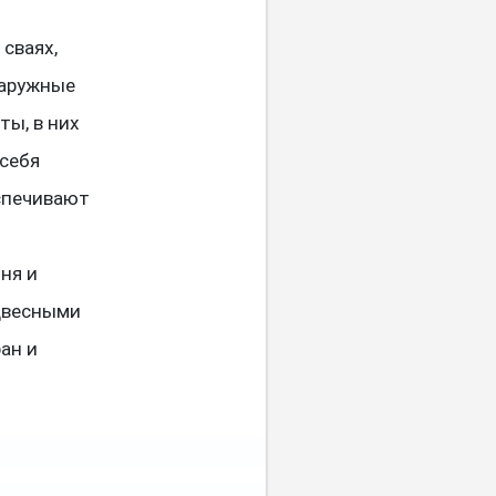
 сваях,
наружные
ы, в них
себя
спечивают
ня и
двесными
ан и