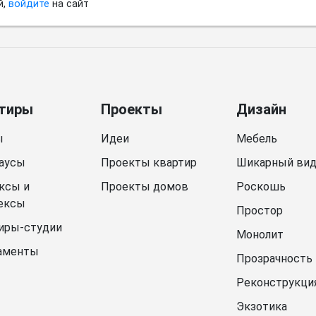
й,
войдите
на сайт
тиры
Проекты
Дизайн
ы
Идеи
Мебель
аусы
Проекты квартир
Шикарный ви
ксы и
Проекты домов
Роскошь
ексы
Простор
иры-студии
Монолит
аменты
Прозрачность
Реконструкци
Экзотика