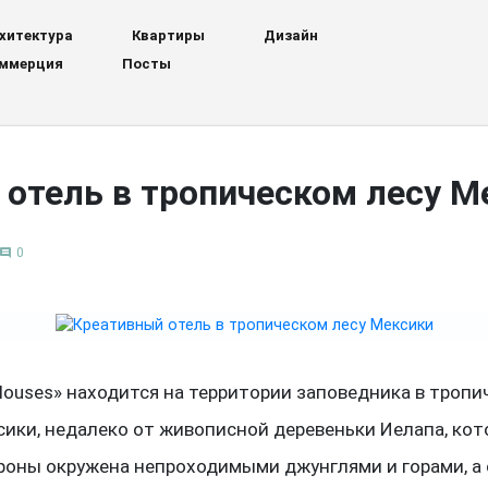
хитектура
Квартиры
Дизайн
ммерция
Посты
 отель в тропическом лесу М
0
comment
Houses» находится на территории заповедника в тропи
сики, недалеко от живописной деревеньки Иелапа, кот
роны окружена непроходимыми джунглями и горами, а 