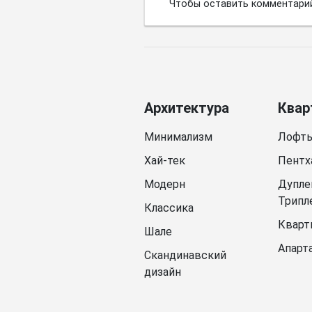
Чтобы оставить комментари
Архитектура
Квар
Минимализм
Лофт
Хай-тек
Пентх
Модерн
Дупле
Трипл
Классика
Кварт
Шале
Апарт
Скандинавский
дизайн