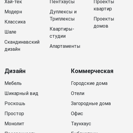
Хай-тек
Пентхаусы
Проекты
квартир
Модерн
Дуплексы и
Триплексы
Проекты
Классика
домов
Квартиры-
Шале
студии
Скандинавский
Апартаменты
дизайн
Дизайн
Коммерческая
Мебель
Городские дома
Шикарный вид
Отели
Роскошь
Загородные дома
Простор
Офис
Монолит
Таунхаус