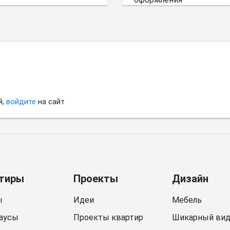
небольшого
пространства.
й,
войдите
на сайт
тиры
Проекты
Дизайн
ы
Идеи
Мебель
аусы
Проекты квартир
Шикарный ви