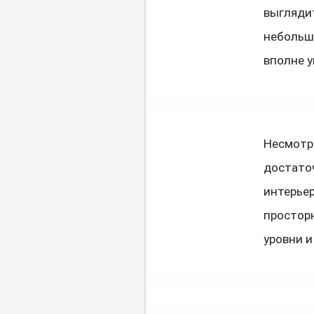
выгляди
небольшо
вполне у
Несмотр
достато
интерьер
просторн
уровни 