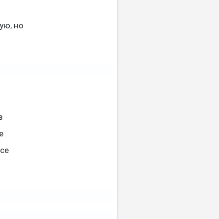
ую, но
в
е
все