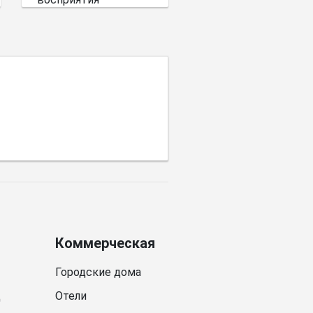
пространства имеет
выбор цветовой
палитры.
Коммерческая
Городские дома
д
Отели