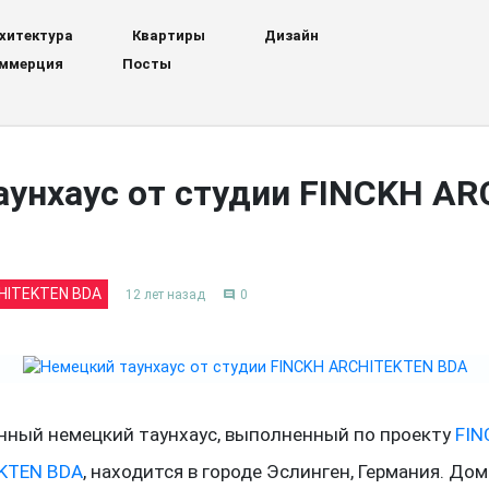
хитектура
Квартиры
Дизайн
ммерция
Посты
аунхаус от студии FINCKH A
CHITEKTEN BDA
12 лет назад
0
comment
нный немецкий таунхаус, выполненный по проекту
FIN
KTEN BDA
, находится в городе Эслинген, Германия. Дом