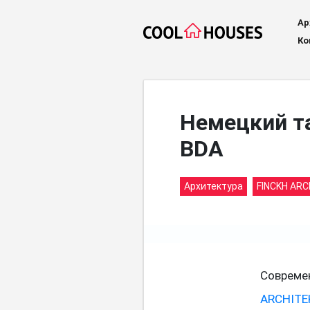
Ар
Ко
Немецкий т
BDA
Архитектура
FINCKH AR
Совреме
ARCHITE