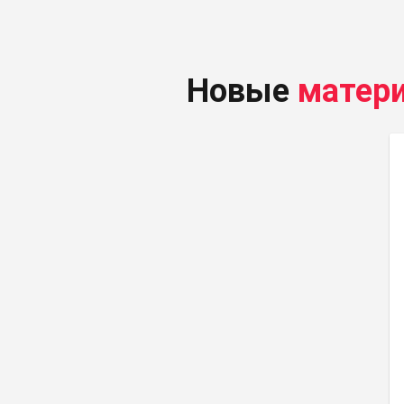
Новые
матер