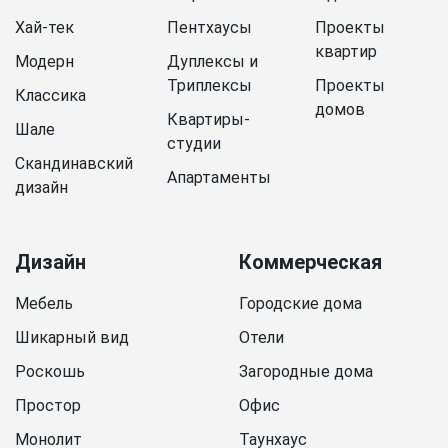
Хай-тек
Пентхаусы
Проекты
квартир
Модерн
Дуплексы и
Триплексы
Проекты
Классика
домов
Квартиры-
Шале
студии
Скандинавский
Апартаменты
дизайн
Дизайн
Коммерческая
Мебель
Городские дома
Шикарный вид
Отели
Роскошь
Загородные дома
Простор
Офис
Монолит
Таунхаус