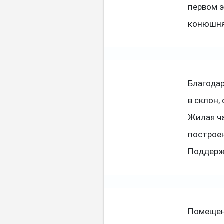
первом э
конюшня
Благодар
в склон,
Жилая ча
построен
Поддерж
Помещен