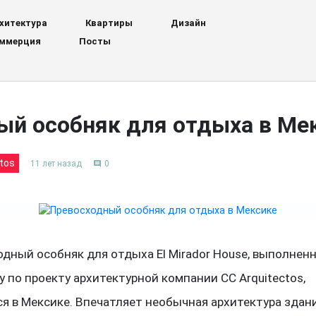
хитектура
Квартиры
Дизайн
ммерция
Посты
ый особняк для отдыха в Ме
tos
11 лет назад
0
comment
дный особняк для отдыха El Mirador House, выполнен
у по проекту архитектурной компании CC Arquitectos,
я в Мексике. Впечатляет необычная архитектура здани