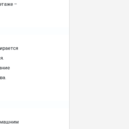
этаже –
пирается
я.
ание
ва.
омашним