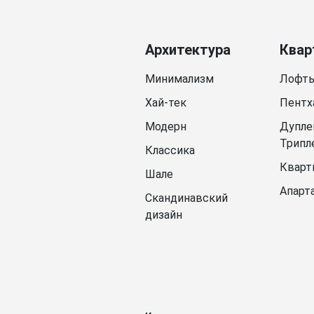
Архитектура
Квар
Минимализм
Лофт
Хай-тек
Пентх
Модерн
Дупле
Трипл
Классика
Кварт
Шале
Апарт
Скандинавский
дизайн