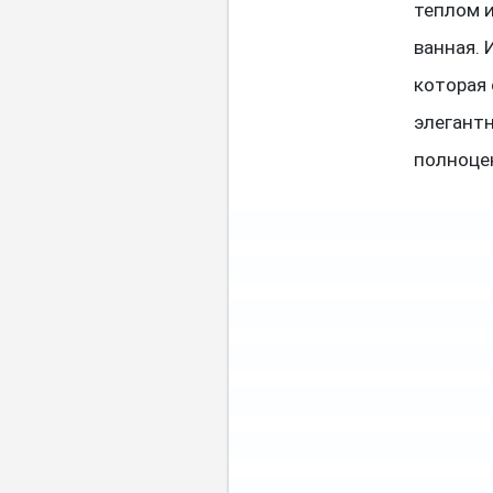
теплом и
ванная. 
которая
элегант
полноце