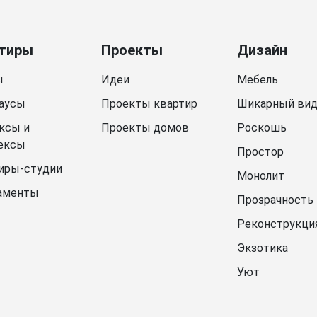
тиры
Проекты
Дизайн
ы
Идеи
Мебель
аусы
Проекты квартир
Шикарный ви
ксы и
Проекты домов
Роскошь
ексы
Простор
иры-студии
Монолит
аменты
Прозрачность
Реконструкци
Экзотика
Уют