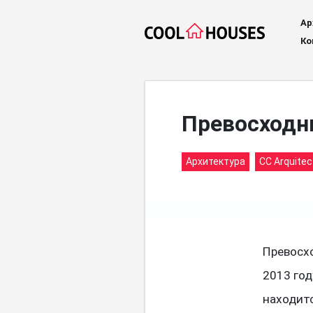
Ар
Ко
Превосходн
Архитектура
CC Arquitec
Превосхо
2013 год
находитс