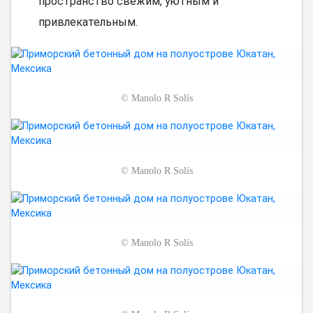
пространство свежим, уютным и
привлекательным.
©
Manolo R Solís
©
Manolo R Solís
©
Manolo R Solís