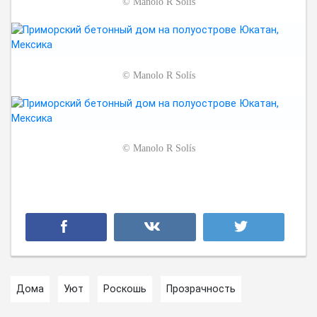
©
Manolo R Solís
©
Manolo R Solís
©
Manolo R Solís
Дома
Уют
Роскошь
Прозрачность