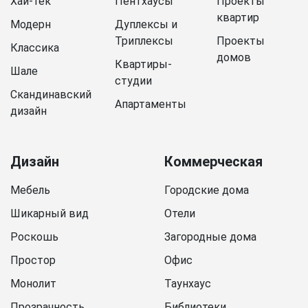
Хай-тек
Пентхаусы
Проекты
квартир
Модерн
Дуплексы и
Триплексы
Проекты
Классика
домов
Квартиры-
Шале
студии
Скандинавский
Апартаменты
дизайн
Дизайн
Коммерческая
Мебель
Городские дома
Шикарный вид
Отели
Роскошь
Загородные дома
Простор
Офис
Монолит
Таунхаус
Прозрачность
Библиотеки