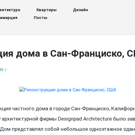
хитектура
Квартиры
Дизайн
ммерция
Посты
ция дома в Сан-Франциско, 
0
comment
кция частного дома в городе Сан-Франциско, Калифорн
у архитектурной фирмы Designpad Architecture было за
. Дом представлял собой небольшое одноэтажное здани