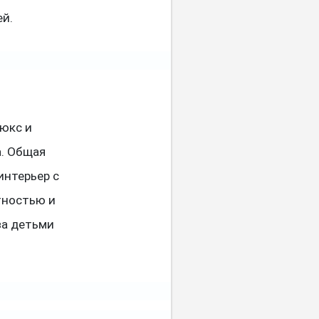
ей.
люкс и
а. Общая
интерьер с
тностью и
за детьми