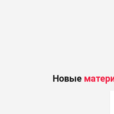
Новые
матер