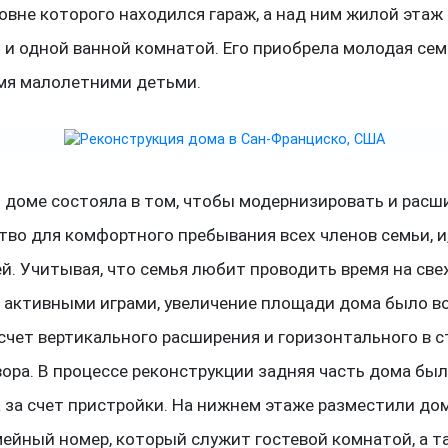
овне которого находился гараж, а над ним жилой этаж 
 и одной ванной комнатой. Его приобрела молодая се
умя малолетними детьми.
о доме состояла в том, чтобы модернизировать и расш
тво для комфортного пребывания всех членов семьи, и
ей. Учитывая, что семья любит проводить время на св
а активными играми, увеличение площади дома было 
 счет вертикального расширения и горизонтального в 
вора. В процессе реконструкции задняя часть дома бы
 за счет пристройки. На нижнем этаже разместили д
мейный номер, который служит гостевой комнатой, а т