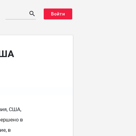
search
Войти
США
ия, США,
вершено в
е, в