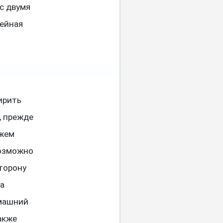
с двумя
мейная
ирить
, прежде
ежем
возможно
сторону
ла
омашний
акже