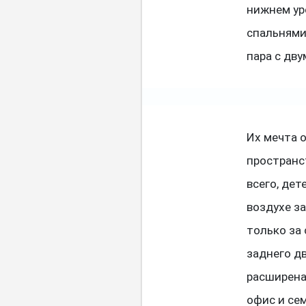
нижнем ур
спальнями
пара с дв
Их мечта 
пространс
всего, дет
воздухе з
только за
заднего д
расширена
офис и се