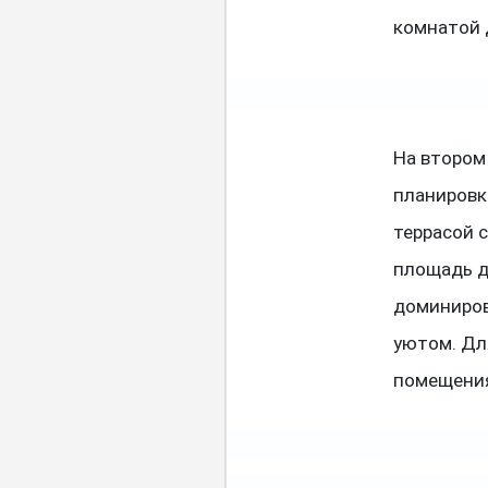
комнатой 
На втором
планировки
террасой с
площадь д
доминиров
уютом. Дл
помещения