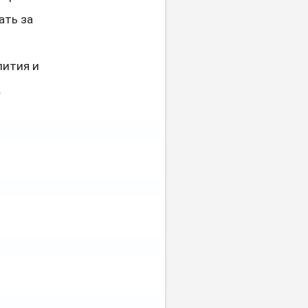
ать за
пития и
.