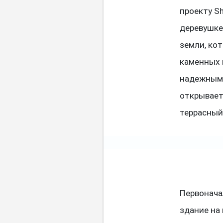
проекту Sh
деревушке
земли, ко
каменных 
надежными
открывает
террасный
Первонача
здание на