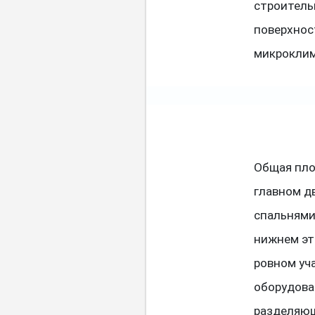
строитель
поверхнос
микроклим
Общая пло
главном д
спальнями
нижнем эта
ровном уч
оборудова
разделяющ