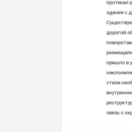
протекал 
здания с 
Существую
дорогой о
поворотам
размещали
пришло в 
наклонили
стали нео
внутренню
реструкту
связь с о