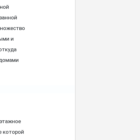
рной
ованной
 множество
ыми и
 откуда
 домами
хэтажное
е которой