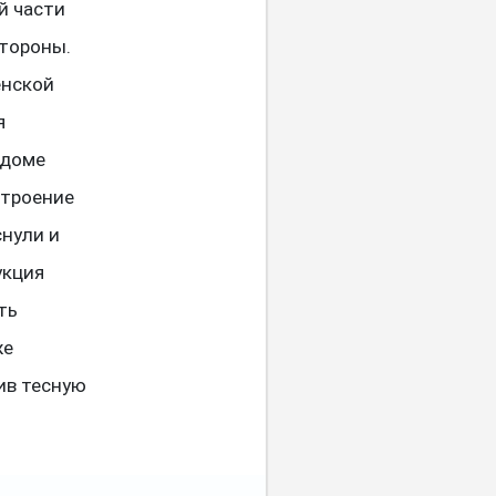
й части
стороны.
енской
я
 доме
Строение
снули и
укция
ть
же
ив тесную