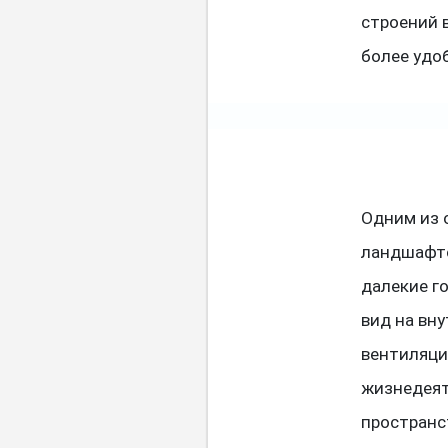
строений в
более удоб
Одним из 
ландшафто
далекие г
вид на вн
вентиляци
жизнедеят
пространс