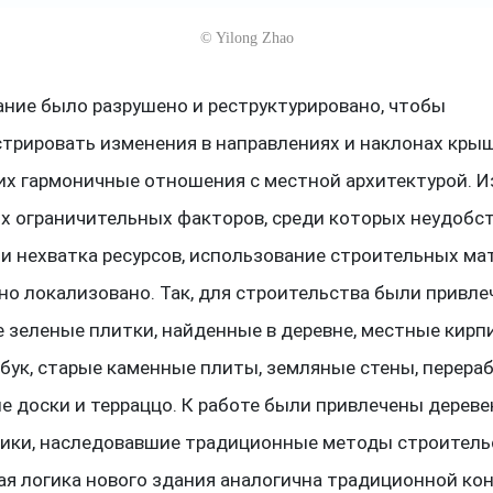
©
Yilong Zhao
ание было разрушено и реструктурировано, чтобы
трировать изменения в направлениях и наклонах крыш
х гармоничные отношения с местной архитектурой. И
х ограничительных факторов, среди которых неудобс
 и нехватка ресурсов, использование строительных ма
но локализовано. Так, для строительства были привл
 зеленые плитки, найденные в деревне, местные кирп
мбук, старые каменные плиты, земляные стены, перер
е доски и терраццо. К работе были привлечены дереве
ики, наследовавшие традиционные методы строитель
ая логика нового здания аналогична традиционной ко