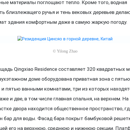
ные материалы поглощают тепло. Кроме того, водная
ть близлежащего ручья и тень вековых деревьев дела
ат здания комфортным даже в самую жаркую погоду.
©
Yilong Zhao
щадь Qingxiao Residence составляет 320 квадратных м
вухэтажном доме оборудована приватная зона с пять
 и пятью ванными комнатами, три из которых находят
же и две, в том числе главная спальня, на верхнем. На
астке двора находится общественное пространство, гд
н бар для воды. Фасад бара покрыт бамбуковой решет
ей его на верхнюю, среднюю и нижнюю секции. Плат