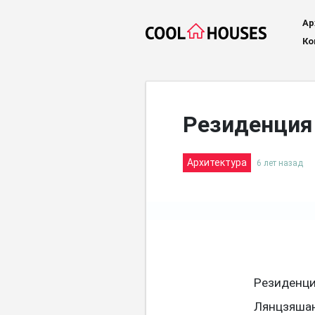
Ар
Ко
Резиденция 
Архитектура
6 лет назад
Резиденция
Лянцзяшань