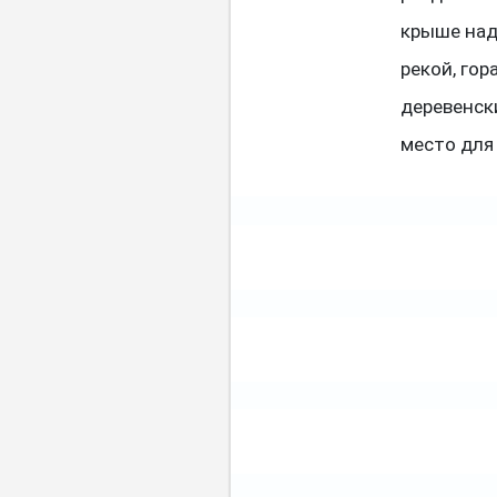
крыше над
рекой, го
деревенски
место для