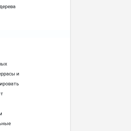
 дерева
ных
еррасы и
сировать
ет
м
льные