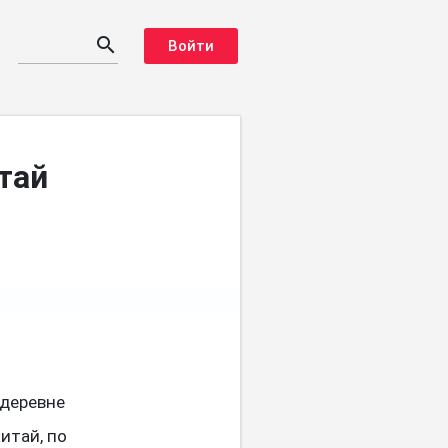
search
Войти
тай
 деревне
итай, по