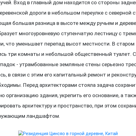
ручей. Вход в главный дом находится со стороны задне
деревенской дороги в небольшом переулке с северной 
щая большая разница в высоте между ручьем и дерев
бразует многоуровневую ступенчатую лестницу с трем
и, что уменьшает перепад высот местности. В старом
сь три комнаты и небольшой общественный туалет. 
упадок - утрамбованные земляные стены серьезно тре
сь, в связи с этим его капитальный ремонт и реконстр
бходимы. Перед архитекторами стояла задача сохрани
ю организацию здания, укрепить его основание, а так
рировать архитектуру и пространство, при этом сохран
кружающим ландшафтом.