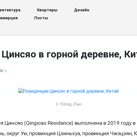
хитектура
Квартиры
Дизайн
ммерция
Посты
Цинсяо в горной деревне, Ки
0
comment
©
Yilong Zhao
 Цинсяо (Qingxiao Residence) выполнена в 2019 году в
, округ Уи, провинция Цзиньхуа, провинция Чжэцзян, К