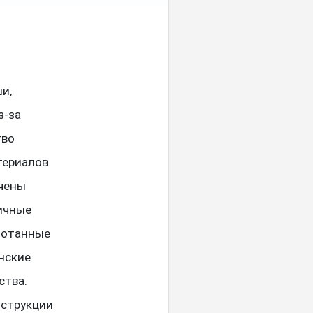
и,
з-за
тво
териалов
ечены
ичные
аботанные
нские
ства.
нструкции