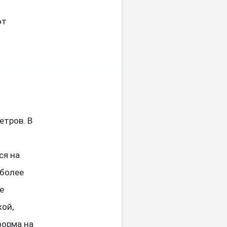
ют
етров. В
ю
ся на
 более
е
кой,
форма на