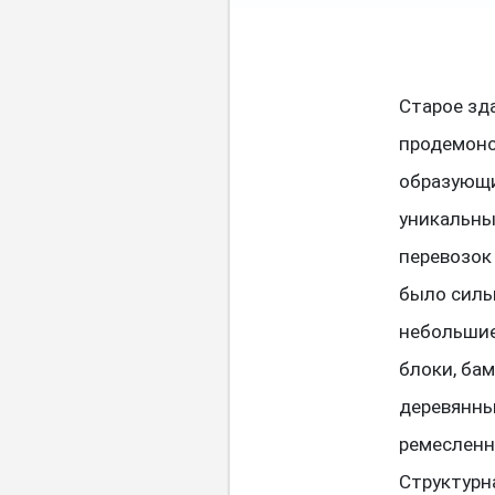
Старое зд
продемонс
образующи
уникальны
перевозок
было силь
небольшие
блоки, ба
деревянны
ремесленн
Структурн