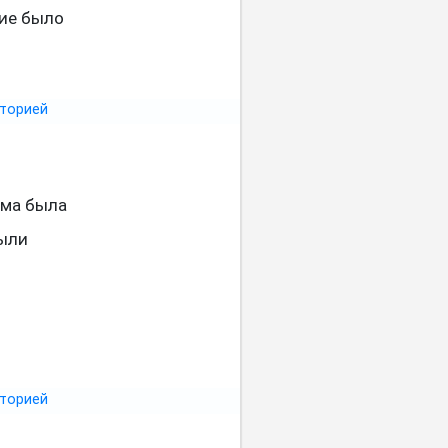
ние было
ома была
были