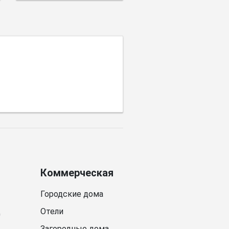
пространства имеет
выбор цветовой
палитры.
Коммерческая
Городские дома
д
Отели
Загородные дома