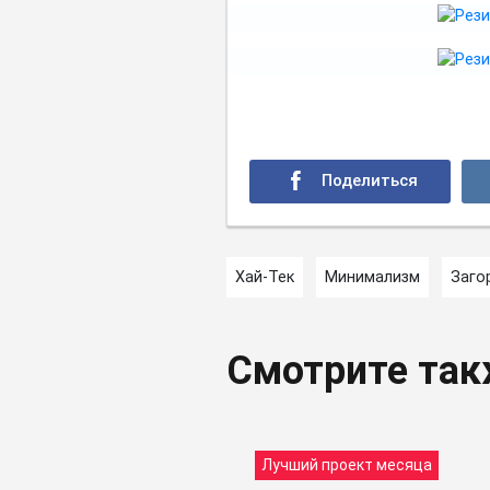
Хай-Тек
Минимализм
Заго
Смотрите та
Лучший проект месяца