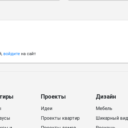
небольшого
пространства.
й,
войдите
на сайт
тиры
Проекты
Дизайн
ы
Идеи
Мебель
аусы
Проекты квартир
Шикарный ви
ксы и
Проекты домов
Роскошь