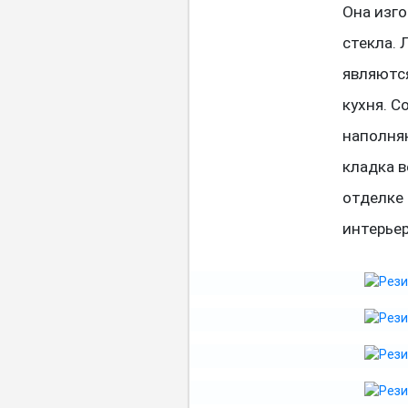
Она изго
стекла. 
являются
кухня. С
наполня
кладка 
отделке
интерьер