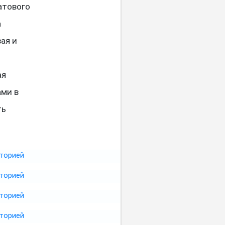
атового
а
ая и
ая
ами в
ть