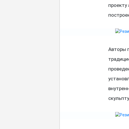
проекту 
построен
Авторы 
традици
проведе
установ
внутренн
скульпту