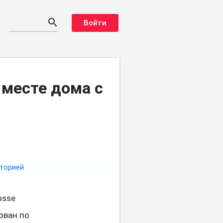
search
Войти
 месте дома с
osse
ован по