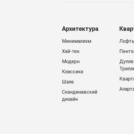
Архитектура
Квар
Минимализм
Лофт
Хай-тек
Пентх
Модерн
Дупле
Трипл
Классика
Кварт
Шале
Апарт
Скандинавский
дизайн