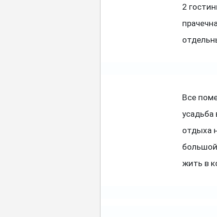
2 гостин
прачечна
отдельн
Все пом
усадьба 
отдыха н
большой
жить в 