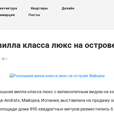
хитектура
Квартиры
Дизайн
ммерция
Посты
илла класса люкс на остров
0
comment
кошная вилла класса люкс с великолепным видом на х
е-Andratx, Майорка, Испания, выставлена на продажу за
площади дома 890 квадратных метров разместились 6 