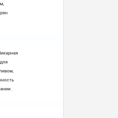
м,
трен
Шикарная
 для
ливом,
жность
ании.