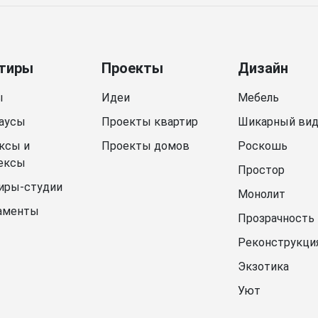
тиры
Проекты
Дизайн
ы
Идеи
Мебель
аусы
Проекты квартир
Шикарный ви
ксы и
Проекты домов
Роскошь
ексы
Простор
иры-студии
Монолит
аменты
Прозрачность
Реконструкци
Экзотика
Уют