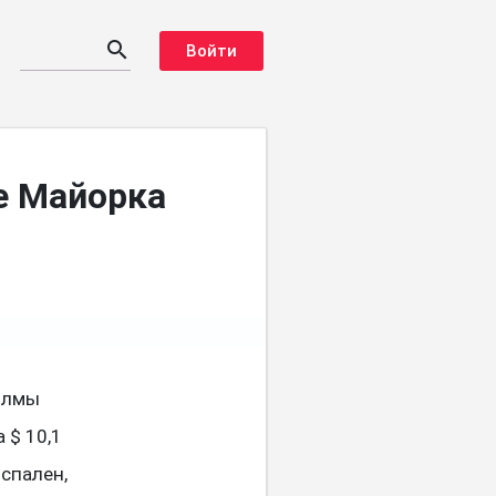
search
Войти
е Майорка
олмы
 $ 10,1
спален,