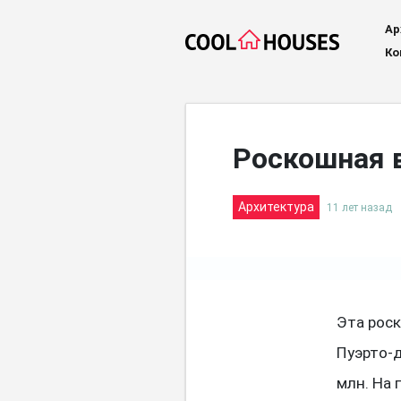
Ар
Ко
Роскошная в
Архитектура
11 лет назад
Эта рос
Пуэрто-д
млн. На 