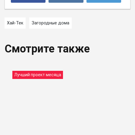
Хай-Тек
Загородные дома
Смотрите также
Лучший проект месяца