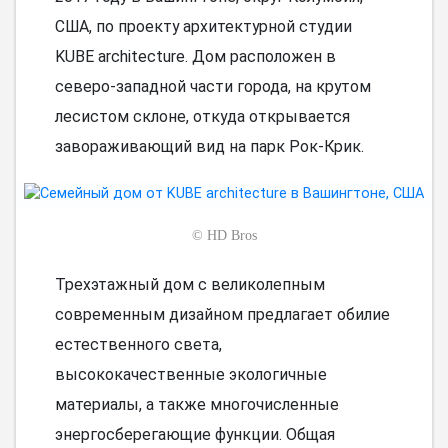
США, по проекту архитектурной студии
KUBE architecture. Дом расположен в
северо-западной части города, на крутом
лесистом склоне, откуда открывается
завораживающий вид на парк Рок-Крик.
©
HD Bros
Трехэтажный дом с великолепным
современным дизайном предлагает обилие
естественного света,
высококачественные экологичные
материалы, а также многочисленные
энергосберегающие функции. Общая