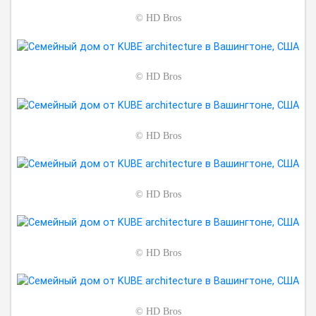
©
HD Bros
©
HD Bros
©
HD Bros
©
HD Bros
©
HD Bros
©
HD Bros