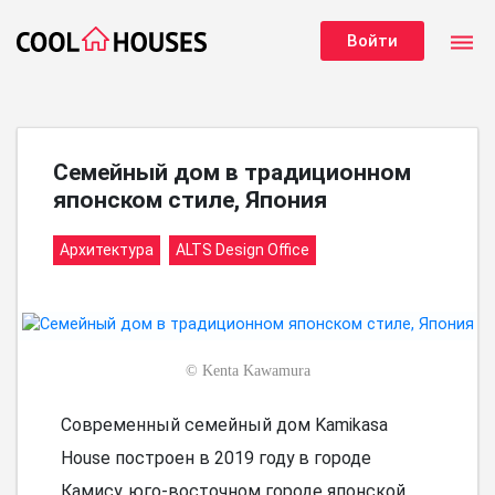
dehaze
Войти
Семейный дом в традиционном
японском стиле, Япония
Архитектура
ALTS Design Office
©
Kenta Kawamura
Современный семейный дом Kamikasa
House построен в 2019 году в городе
Камису, юго-восточном городе японской