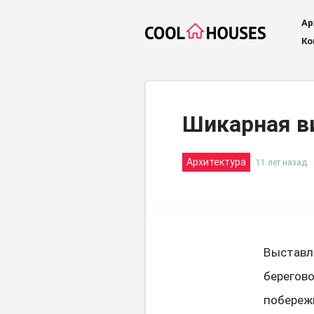
Ар
Ко
Шикарная ви
Архитектура
11 лет назад
Выставл
берегово
побережь