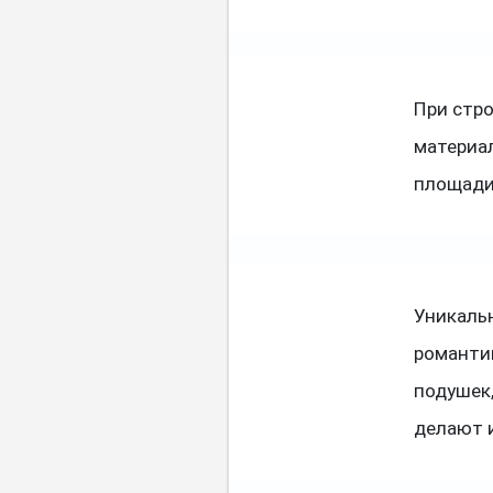
При стр
материал
площади 
Уникаль
романти
подушек,
делают 