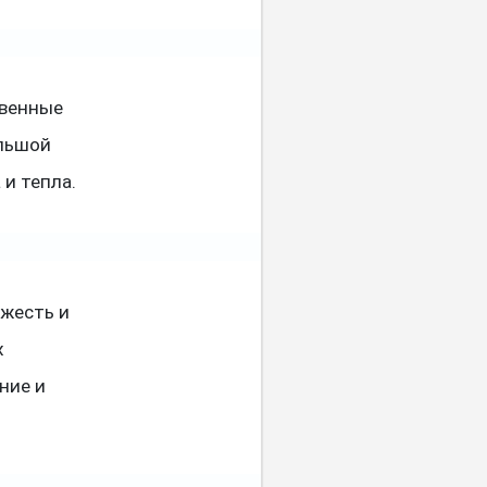
твенные
ольшой
и тепла.
ежесть и
х
ние и