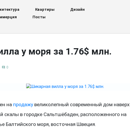
хитектура
Квартиры
Дизайн
ммерция
Посты
лла у моря за 1.76$ млн.
0
comment
ен на
продажу
великолепный современный дом наверх
й скалы в городке Сальтшёбаден, расположенного на
е Балтийского моря, восточная Швеция.