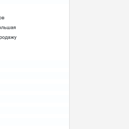
ов
большая
продажу