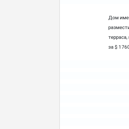
Дом име
размест
терраса,
за $ 176