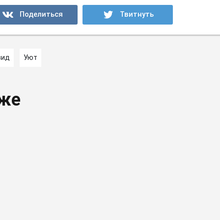
вид
Уют
кже