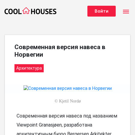
dehaze
Войти
Современная версия навеса в
Норвегии
Архитектура
©
Kjetil Nordø
Современная версия навеса под названием
Viewpoint Granasjøen, разработана
архитектурным бюро Bergersen Arkitekter