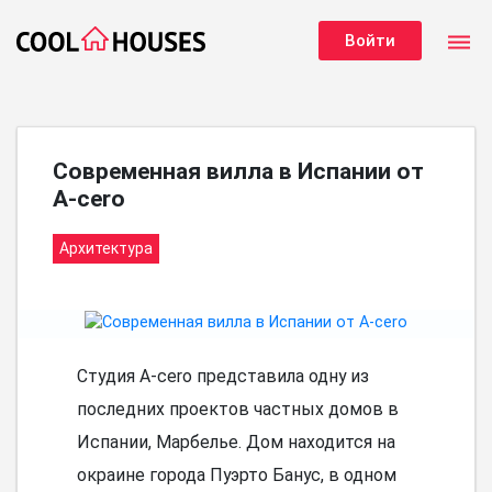
dehaze
Войти
Современная вилла в Испании от
A-cero
Архитектура
Студия A-cero представила одну из
последних проектов частных домов в
Испании, Марбелье. Дом находится на
окраине города Пуэрто Банус, в одном