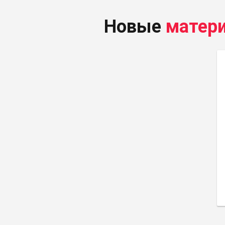
Новые
матер