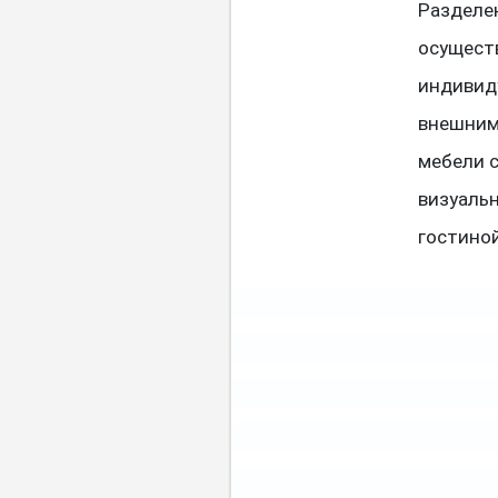
Разделе
осущест
индивид
внешним
мебели 
визуальн
гостино