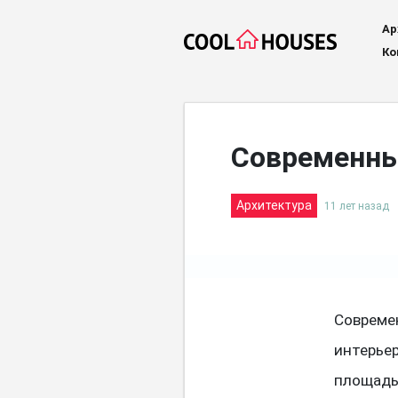
Ар
Ко
Современны
Архитектура
11 лет назад
Совреме
интерье
площадь 