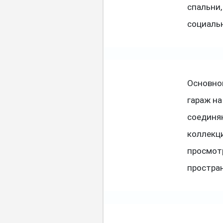
спальни,
социальн
Основно
гараж на
соединя
коллекци
просмотр
простра