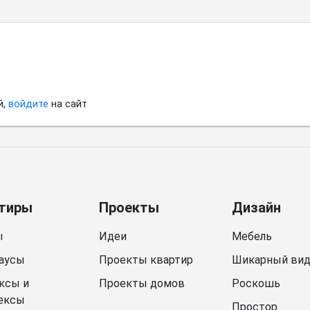
й,
войдите
на сайт
тиры
Проекты
Дизайн
ы
Идеи
Мебель
аусы
Проекты квартир
Шикарный ви
ксы и
Проекты домов
Роскошь
ексы
Простор