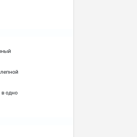
шный
олепной
 в одно