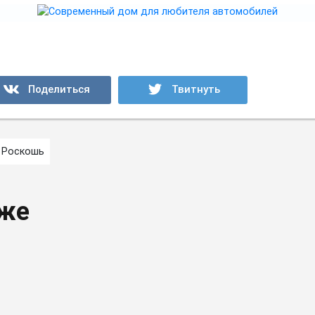
Роскошь
кже