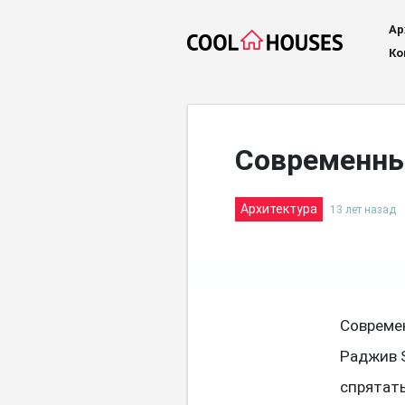
Ар
Ко
Современны
Архитектура
13 лет назад
Современ
Раджив S
спрятать