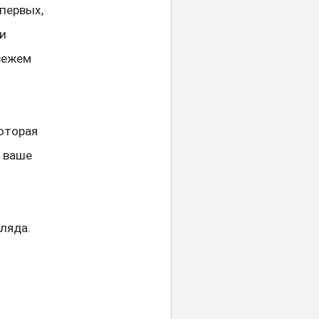
первых,
 и
вежем
оторая
ь ваше
о
ляда.