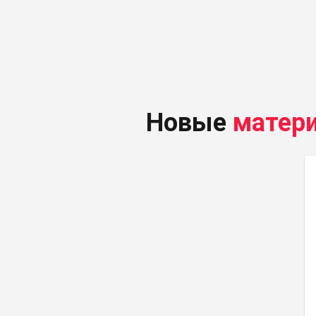
Новые
матер