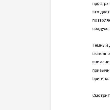
простран
это дает
позволяю
воздухе.
Темный д
выполнен
внимание
привычны
оригинал
Смотрит