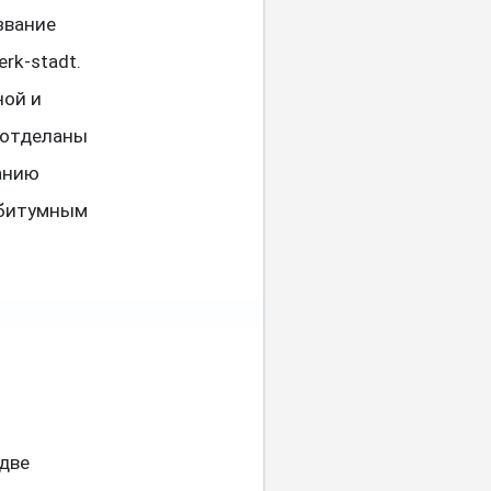
звание
erk-stadt.
ной и
 отделаны
анию
 битумным
две