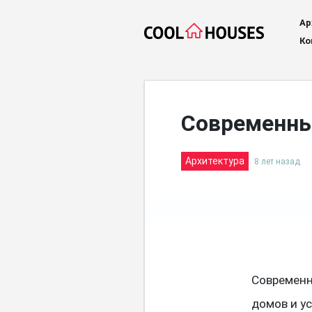
Ар
Ко
Современны
Архитектура
8 лет назад
Современн
домов и ус