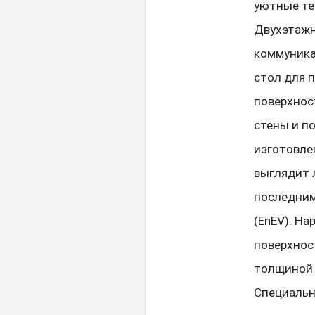
уютные тер
Двухэтажн
коммуника
стол для 
поверхнос
стены и п
изготовле
выглядит 
последним
(EnEV). Н
поверхнос
толщиной 
Специальн