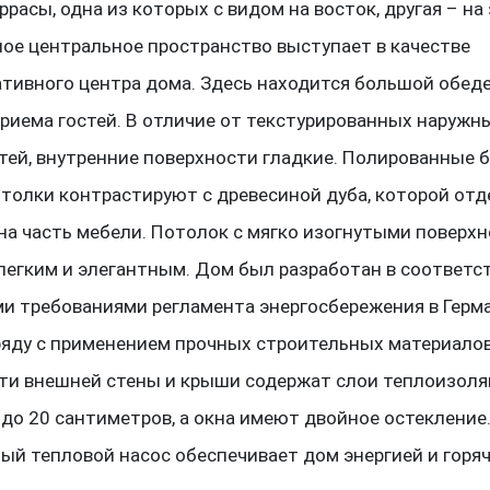
расы, одна из которых с видом на восток, другая – на 
ое центральное пространство выступает в качестве
тивного центра дома. Здесь находится большой обед
приема гостей. В отличие от текстурированных наружн
тей, внутренние поверхности гладкие. Полированные 
отолки контрастируют с древесиной дуба, которой отд
на часть мебели. Потолок с мягко изогнутыми поверх
легким и элегантным. Дом был разработан в соответс
и требованиями регламента энергосбережения в Герм
аряду с применением прочных строительных материалов
ти внешней стены и крыши содержат слои теплоизол
до 20 сантиметров, а окна имеют двойное остекление
ый тепловой насос обеспечивает дом энергией и горяч