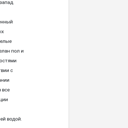
запад.
енный
ых
белые
елан пол и
ностями
твии с
ании
 все
яции
.
ей водой.