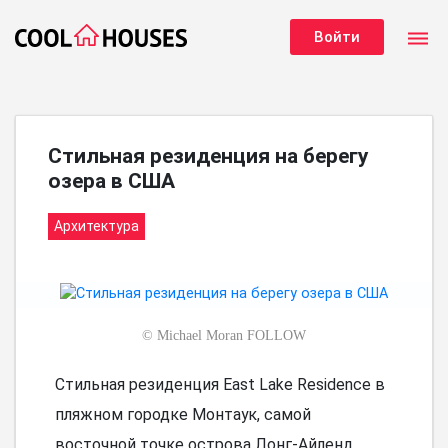
dehaze
Войти
Стильная резиденция на берегу
озера в США
Архитектура
©
Michael Moran FOLLOW
Стильная резиденция East Lake Residence в
пляжном городке Монтаук, самой
восточной точке острова Лонг-Айленд,