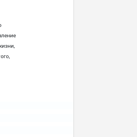
о
вление
жизни,
ого,