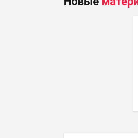
Новые
матер