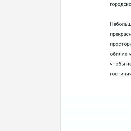
городско
Небольш
прекрасн
просторн
обилие м
чтобы н
гостини