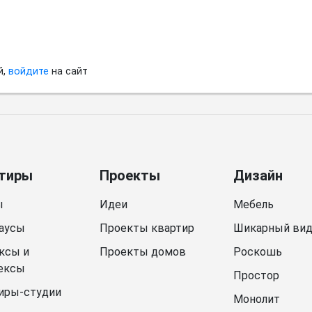
й,
войдите
на сайт
тиры
Проекты
Дизайн
ы
Идеи
Мебель
аусы
Проекты квартир
Шикарный ви
ксы и
Проекты домов
Роскошь
ексы
Простор
иры-студии
Монолит