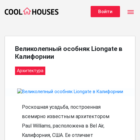
dehaze
Войти
Великолепный особняк Liongate в
Калифорнии
Архитектура
Роскошная усадьба, построенная
всемирно известным архитектором
Paul Williams, расположена в Bel Air,
Калифорния, США. Ее отличает