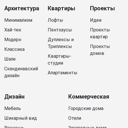
Архитектура
Квартиры
Проекты
Минимализм
Лофты
Идеи
Хай-тек
Пентхаусы
Проекты
квартир
Модерн
Дуплексы и
Триплексы
Проекты
Классика
домов
Квартиры-
Шале
студии
Скандинавский
Апартаменты
дизайн
Дизайн
Коммерческая
Мебель
Городские дома
Шикарный вид
Отели
Роскошь
Загородные дома