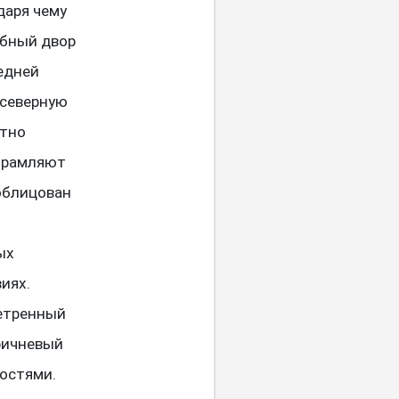
даря чему
ебный двор
едней
 северную
ктно
обрамляют
облицован
ых
иях.
ветренный
ричневый
остями.