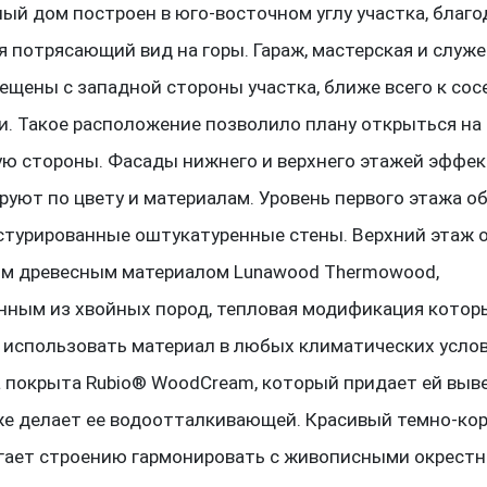
ый дом построен в юго-восточном углу участка, благо
я потрясающий вид на горы. Гараж, мастерская и служ
ещены с западной стороны участка, ближе всего к сос
и. Такое расположение позволило плану открыться на
ую стороны. Фасады нижнего и верхнего этажей эффе
руют по цвету и материалам. Уровень первого этажа 
стурированные оштукатуренные стены. Верхний этаж 
м древесным материалом Lunawood Thermowood,
нным из хвойных пород, тепловая модификация котор
 использовать материал в любых климатических услов
 покрыта Rubio® WoodCream, который придает ей вы
кже делает ее водоотталкивающей. Красивый темно-ко
гает строению гармонировать с живописными окрестн