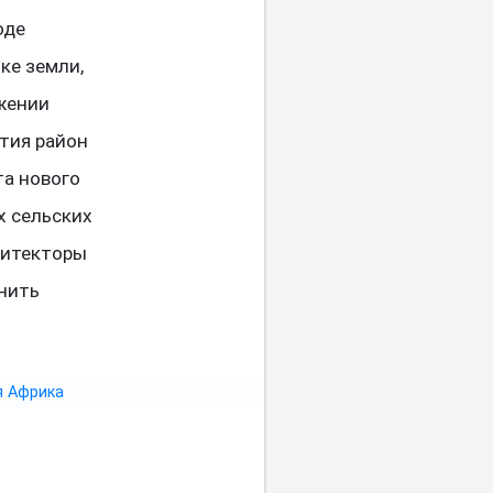
оде
ке земли,
ужении
тия район
та нового
х сельских
хитекторы
нить