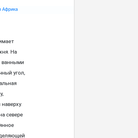
имает
хня. На
и ванными
чный угол,
альная
у,
наверху.
на севере
лянное
зделяющей