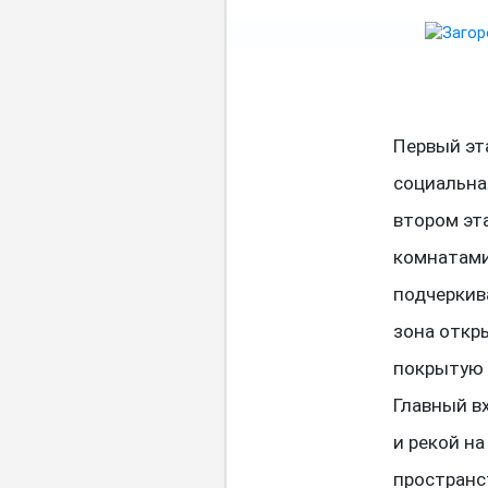
Первый эт
социальная
втором эт
комнатами
подчеркив
зона откр
покрытую 
Главный в
и рекой н
пространс