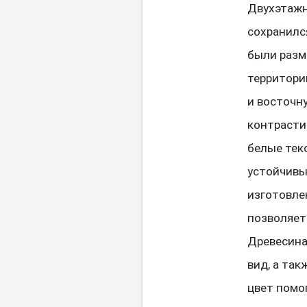
Двухэтажн
сохранилс
были разм
территори
и восточн
контрасти
белые тек
устойчивы
изготовле
позволяет
Древесина
вид, а та
цвет помо