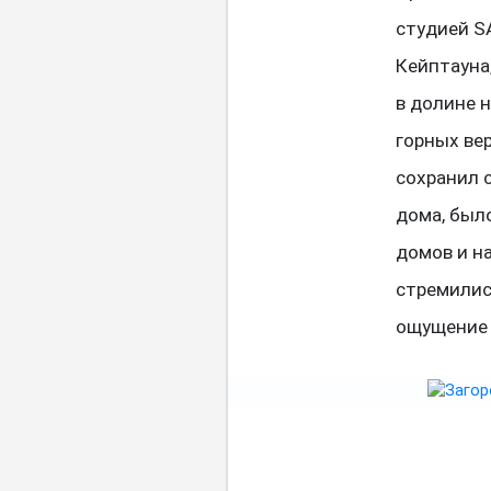
студией SA
Кейптауна
в долине 
горных ве
сохранил 
дома, был
домов и н
стремилис
ощущение 