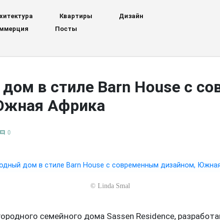
хитектура
Квартиры
Дизайн
ммерция
Посты
дом в стиле Barn House с с
Южная Африка
0
comment
©
Linda Smal
городного семейного дома Sassen Residence, разработ