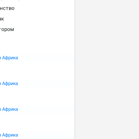
анство
ак
втором