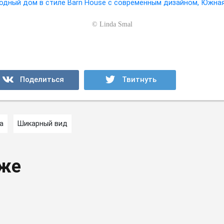
©
Linda Smal
а
Шикарный вид
кже