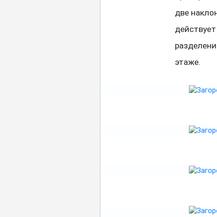
две накло
действует
разделени
этаже.