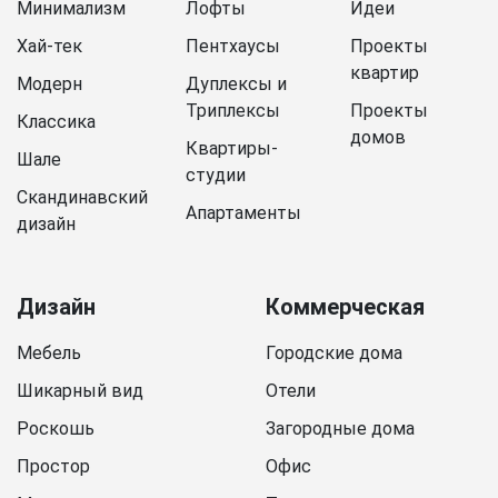
Минимализм
Лофты
Идеи
Хай-тек
Пентхаусы
Проекты
квартир
Модерн
Дуплексы и
Триплексы
Проекты
Классика
домов
Квартиры-
Шале
студии
Скандинавский
Апартаменты
дизайн
Дизайн
Коммерческая
Мебель
Городские дома
Шикарный вид
Отели
Роскошь
Загородные дома
Простор
Офис