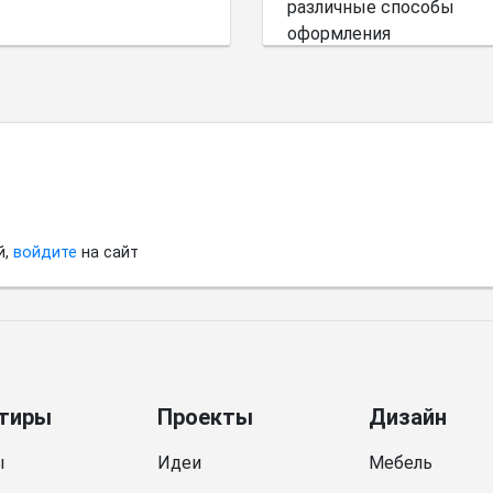
различные способы
оформления
небольшого
пространства.
й,
войдите
на сайт
тиры
Проекты
Дизайн
ы
Идеи
Мебель