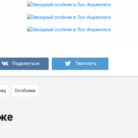
вид
Особняки
кже