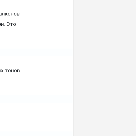
балконов
ри. Это
ых тонов