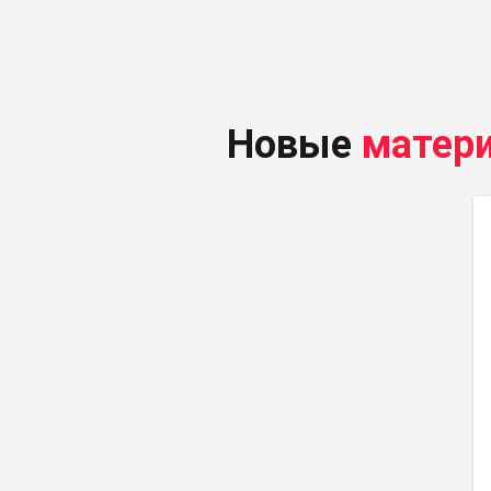
Новые
матер