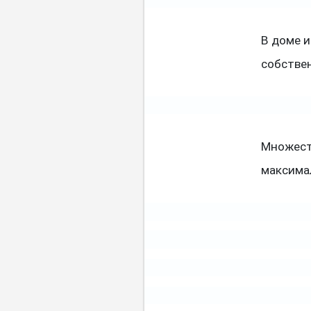
В доме и
собствен
Множест
максима