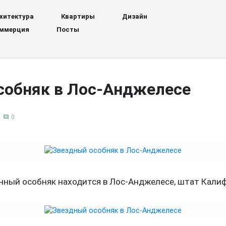
хитектура
Квартиры
Дизайн
ммерция
Посты
собняк в Лос-Анджелесе
0
comment
нный особняк находится в Лос-Анджелесе, штат Кали