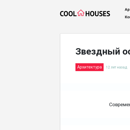
Ар
Ко
Звездный о
Архитектура
12 лет назад
Совреме