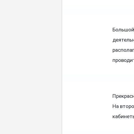
Большой
деятель
распола
проводи
Прекрас
На второ
кабинеты