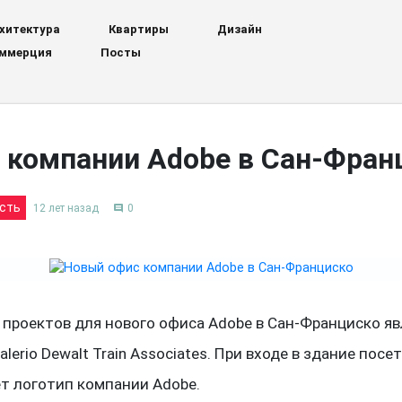
хитектура
Квартиры
Дизайн
ммерция
Посты
 компании Adobe в Сан-Фран
сть
12 лет назад
0
comment
проектов для нового офиса Adobe в Сан-Франциско яв
alerio Dewalt Train Associates. При входе в здание посе
т логотип компании Adobe.