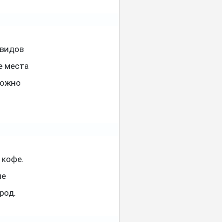
 видов
е места
можно
 кофе.
ие
род.