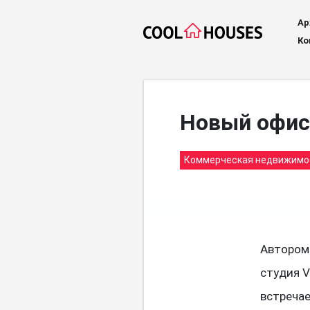
Ар
Ко
Новый офис
Коммерческая недвижимо
Автором 
студия V
встречае