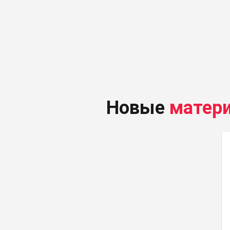
Новые
матер