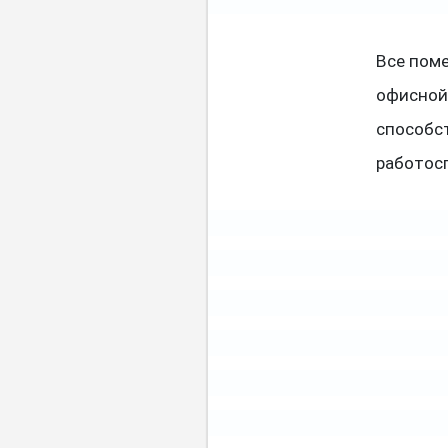
Все пом
офисной
способс
работос