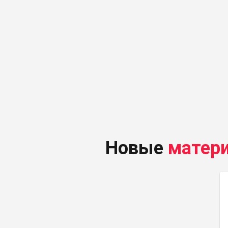
Новые
матер