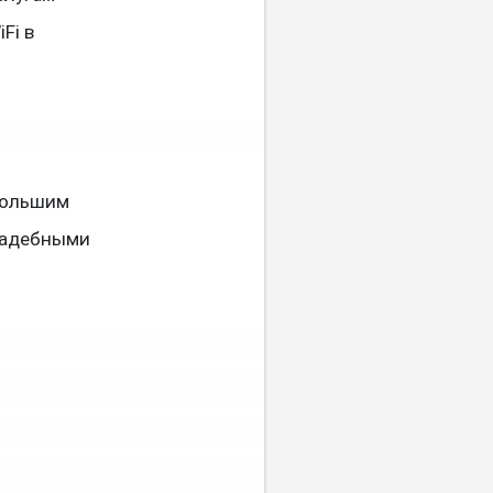
Fi в
большим
вадебными