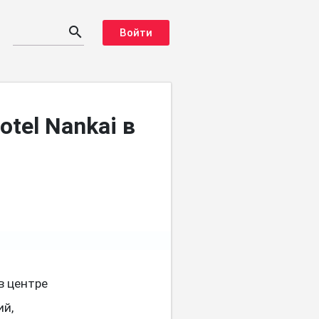
search
Войти
tel Nankai в
в центре
ий,