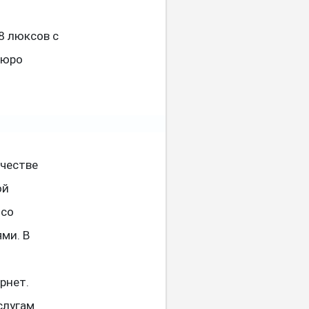
8 люксов с
бюро
ачестве
ой
 со
ми. В
рнет.
слугам