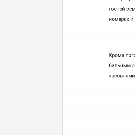
гостей ос
номерах и 
Кроме тог
бальным з
часовнями