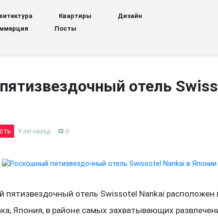
хитектура
Квартиры
Дизайн
ммерция
Посты
ятизвездочный отель Swisso
сть
9 лет назад
0
comment
 пятизвездочный отель Swissotel Nankai расположен 
ака, Япония, в районе самых захватывающих развлечен